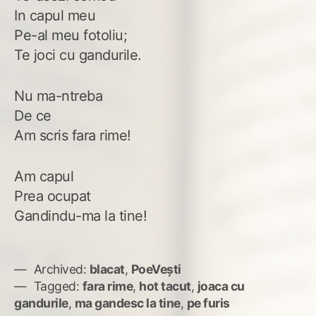
In capul meu
Pe-al meu fotoliu;
Te joci cu gandurile.
Nu ma-ntreba
De ce
Am scris fara rime!
Am capul
Prea ocupat
Gandindu-ma la tine!
Archived:
blacat
,
PoeVești
Tagged:
fara rime
,
hot tacut
,
joaca cu
gandurile
,
ma gandesc la tine
,
pe furis