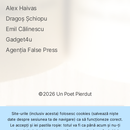
Alex Haivas
Dragoș Șchiopu
Emil Călinescu
Gadget4u
Agenția False Press
©2026 Un Poet Pierdut
Caută
Site-urile (inclusiv acesta) folosesc cookies (salvează niște
după:
date despre sesiunea ta de navigare) ca să funcționeze corect.
Le accepți și iei pastila roșie: totul va fi ca până acum și nu-ți