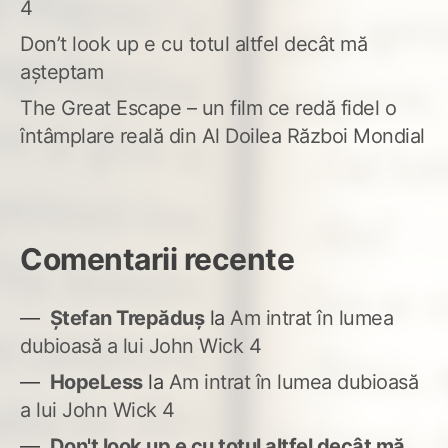
4
Don’t look up e cu totul altfel decât mă
așteptam
The Great Escape – un film ce redă fidel o
întâmplare reală din Al Doilea Război Mondial
Comentarii recente
Ștefan Trepăduș
la
Am intrat în lumea
dubioasă a lui John Wick 4
HopeLess
la
Am intrat în lumea dubioasă
a lui John Wick 4
Don't look up e cu totul altfel decât mă