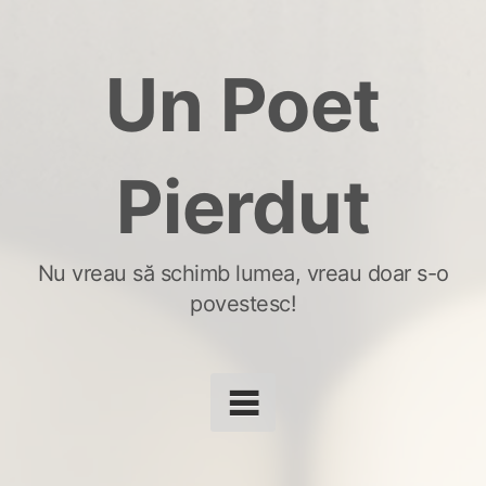
Skip
to
Un Poet
content
Pierdut
Nu vreau să schimb lumea, vreau doar s-o
povestesc!