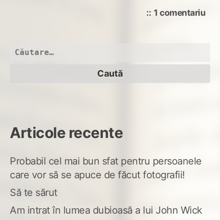
la
1 comentariu
Un
hot
tac
Caută
după:
Articole recente
Probabil cel mai bun sfat pentru persoanele
care vor să se apuce de făcut fotografii!
Să te sărut
Am intrat în lumea dubioasă a lui John Wick