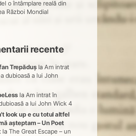
del o întâmplare reală din
lea Război Mondial
ntarii recente
fan Trepăduș
la
Am intrat
ea dubioasă a lui John
peLess
la
Am intrat în
dubioasă a lui John Wick 4
t look up e cu totul altfel
mă așteptam – Un Poet
t
la
The Great Escape – un