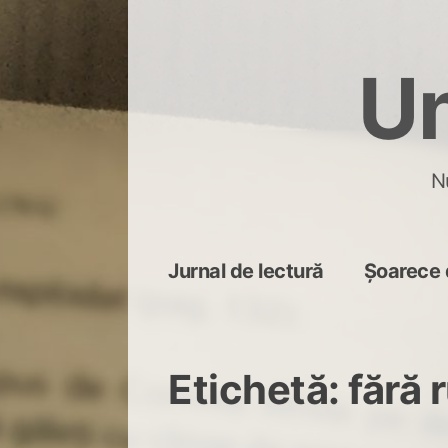
Skip
to
Un
content
N
Jurnal de lectură
Șoarece 
Etichetă:
fără 