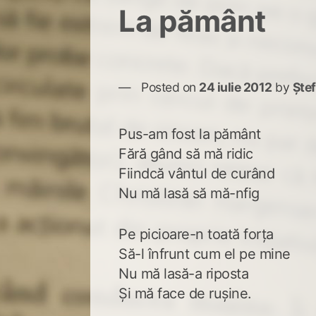
La pământ
Posted on
24 iulie 2012
by
Ște
Pus-am fost la pământ
Fără gând să mă ridic
Fiindcă vântul de curând
Nu mă lasă să mă-nfig
Pe picioare-n toată forța
Să-l înfrunt cum el pe mine
Nu mă lasă-a riposta
Și mă face de rușine.