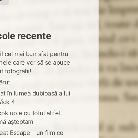
cole recente
l cel mai bun sfat pentru
nele care vor să se apuce
t fotografii!
ărut
at în lumea dubioasă a lui
ick 4
ook up e cu totul altfel
mă așteptam
eat Escape – un film ce