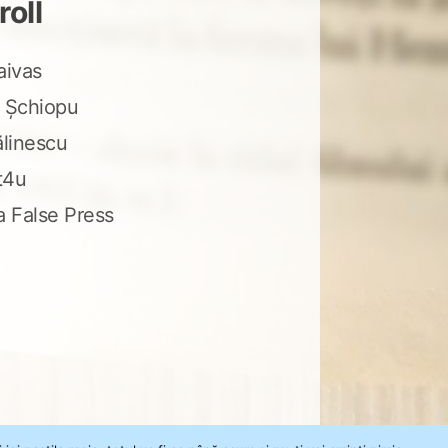
roll
aivas
 Șchiopu
ălinescu
t4u
a False Press