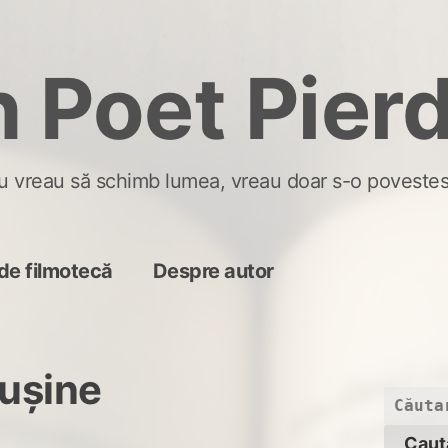
 Poet Pier
u vreau să schimb lumea, vreau doar s-o povestes
de filmotecă
Despre autor
rușine
Caută
după: