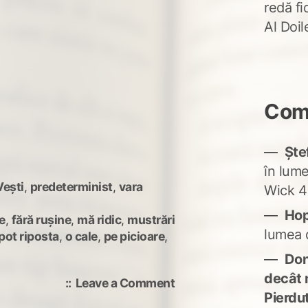
redă fi
Al Doi
Come
Ște
în lum
ești
,
predeterminist
,
vara
Wick 4
Ho
e
,
fără rușine
,
mă ridic
,
mustrări
lumea 
pot riposta
,
o cale
,
pe picioare
,
Don'
decât 
on
Leave a Comment
Pierdu
La