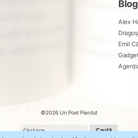
Blog
Alex H
Dragoș
Emil C
Gadge
Agenți
©2026 Un Poet Pierdut
Caută
după: