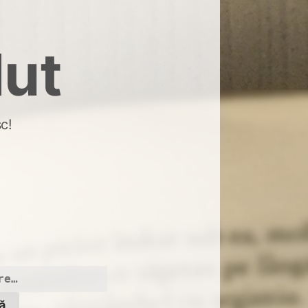
dut
c!