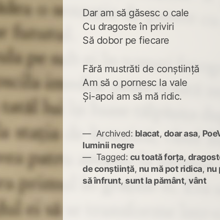
Dar am să găsesc o cale
Cu dragoste în priviri
Să dobor pe fiecare
Fără mustrăti de conștiință
Am să o pornesc la vale
Și-apoi am să mă ridic.
Archived:
blacat
,
doar asa
,
PoeV
luminii negre
Tagged:
cu toată forța
,
dragost
de conștiință
,
nu mă pot ridica
,
nu 
să înfrunt
,
sunt la pământ
,
vânt