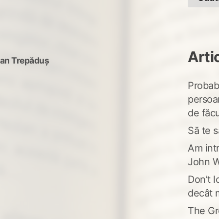
Arti
fan Trepăduș
Probabi
persoa
de făcu
Să te s
Am intr
John W
Don’t l
decât 
The Gr