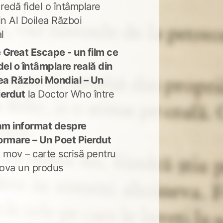
 redă fidel o întâmplare
in Al Doilea Război
l
 Great Escape - un film ce
del o întâmplare reală din
lea Război Mondial – Un
ierdut
la
Doctor Who între
m informat despre
ormare – Un Poet Pierdut
 mov – carte scrisă pentru
ova un produs