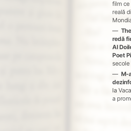
pământ
film ce
reală d
Mondia
The
redă fi
Al Doi
Poet P
secole
M-a
dezinf
la
Vaca
a prom