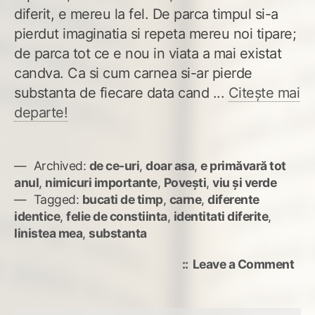
diferit, e mereu la fel. De parca timpul si-a
pierdut imaginatia si repeta mereu noi tipare;
de parca tot ce e nou in viata a mai existat
candva. Ca si cum carnea si-ar pierde
substanta de fiecare data cand ...
Citește mai
departe!
Archived:
de ce-uri
,
doar asa
,
e primăvară tot
anul
,
nimicuri importante
,
Povești
,
viu și verde
Tagged:
bucati de timp
,
carne
,
diferente
identice
,
felie de constiinta
,
identitati diferite
,
linistea mea
,
substanta
on
Leave a Comment
Por
de
lini