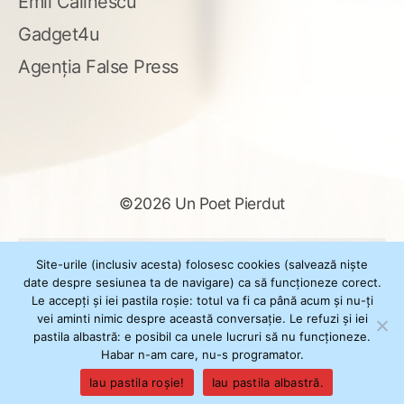
Emil Călinescu
Gadget4u
Agenția False Press
©2026 Un Poet Pierdut
Caută
Site-urile (inclusiv acesta) folosesc cookies (salvează niște
după:
date despre sesiunea ta de navigare) ca să funcționeze corect.
Le accepți și iei pastila roșie: totul va fi ca până acum și nu-ți
vei aminti nimic despre această conversație. Le refuzi și iei
pastila albastră: e posibil ca unele lucruri să nu funcționeze.
Powered by
WordPress
Habar n-am care, nu-s programator.
Theme
XSimply
by Il Jester
Iau pastila roșie!
Iau pastila albastră.