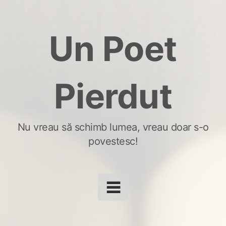
Skip
to
Un Poet
content
Pierdut
Nu vreau să schimb lumea, vreau doar s-o
povestesc!