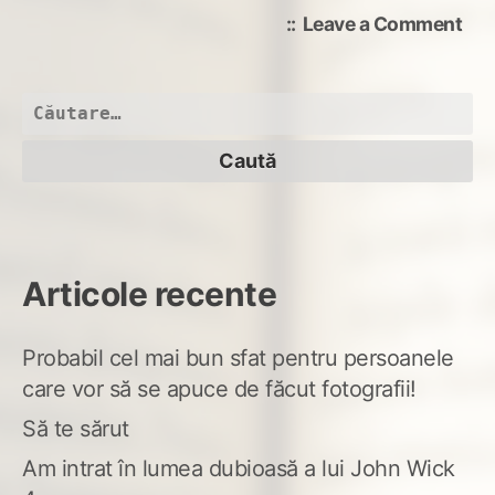
on
Leave a Comment
Dou
ntr-
unu
Caută
după:
Articole recente
Probabil cel mai bun sfat pentru persoanele
care vor să se apuce de făcut fotografii!
Să te sărut
Am intrat în lumea dubioasă a lui John Wick