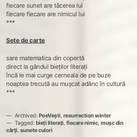
fiecare sunet are tăcerea lui
fiecare fiecare are nimicul lui
***
Sete de carte
sare matematica din copertă
direct la gândul bieților literați
încă le mai curge cerneala de pe buze
noaptea trecută au mușcat adânc în cultură
***
Archived:
PoeVești
,
resurrection winter
Tagged:
bieți literați
,
fiecare nimic
,
mușc din
cărți
,
sunete culori