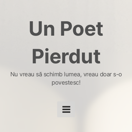
Skip
to
Un Poet
content
Pierdut
Nu vreau să schimb lumea, vreau doar s-o
povestesc!