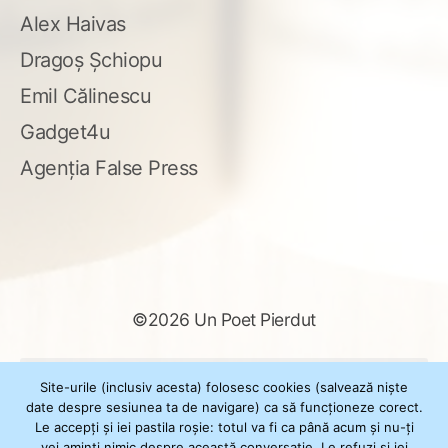
Alex Haivas
Dragoș Șchiopu
Emil Călinescu
Gadget4u
Agenția False Press
©2026 Un Poet Pierdut
Caută
Site-urile (inclusiv acesta) folosesc cookies (salvează niște
după:
date despre sesiunea ta de navigare) ca să funcționeze corect.
Le accepți și iei pastila roșie: totul va fi ca până acum și nu-ți
vei aminti nimic despre această conversație. Le refuzi și iei