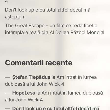
4
Don’t look up e cu totul altfel decât mă
așteptam
The Great Escape – un film ce redă fidel o
întâmplare reală din Al Doilea Război Mondial
Comentarii recente
Ștefan Trepăduș
la
Am intrat în lumea
dubioasă a lui John Wick 4
HopeLess
la
Am intrat în lumea dubioasă
a lui John Wick 4
Don't look up e cu totul altfel decât mă