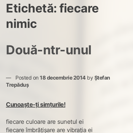
Etichetă:
fiecare
nimic
Două-ntr-unul
Posted on
18 decembrie 2014
by
Ștefan
Trepăduș
Cunoaște-ți simțurile!
fiecare culoare are sunetul ei
fiecare îmbrățișare are vibrația ei