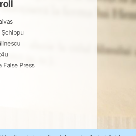
roll
aivas
 Șchiopu
ălinescu
t4u
a False Press