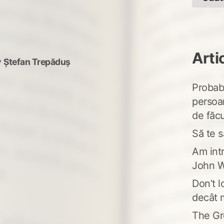
Arti
y
Ștefan Trepăduș
Probabi
persoa
de făcu
Să te s
Am intr
John W
Don’t l
decât 
The Gr