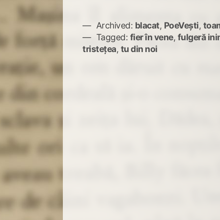
Archived:
blacat
,
PoeVești
,
toa
Tagged:
fier în vene
,
fulgeră in
tristețea
,
tu din noi