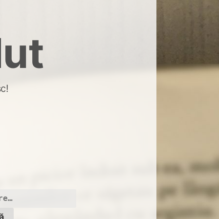
dut
c!