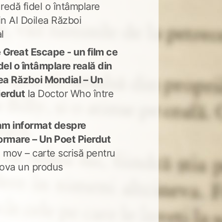
 redă fidel o întâmplare
in Al Doilea Război
l
 Great Escape - un film ce
del o întâmplare reală din
lea Război Mondial – Un
ierdut
la
Doctor Who între
m informat despre
ormare – Un Poet Pierdut
 mov – carte scrisă pentru
ova un produs