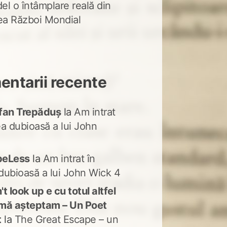
del o întâmplare reală din
lea Război Mondial
ntarii recente
fan Trepăduș
la
Am intrat
ea dubioasă a lui John
peLess
la
Am intrat în
dubioasă a lui John Wick 4
t look up e cu totul altfel
mă așteptam – Un Poet
t
la
The Great Escape – un