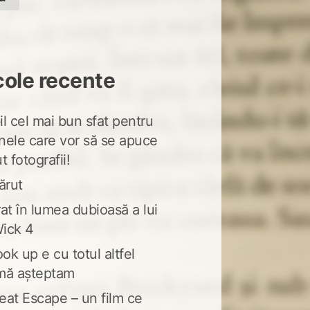
cole recente
l cel mai bun sfat pentru
nele care vor să se apuce
t fotografii!
ărut
at în lumea dubioasă a lui
ick 4
ook up e cu totul altfel
mă așteptam
eat Escape – un film ce