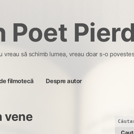
 Poet Pier
u vreau să schimb lumea, vreau doar s-o povestes
de filmotecă
Despre autor
în vene
Caută
după: