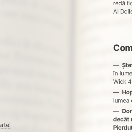
redă fi
Al Doi
Come
Ște
în lum
Wick 4
Ho
lumea 
Don'
decât 
arte!
Pierdu