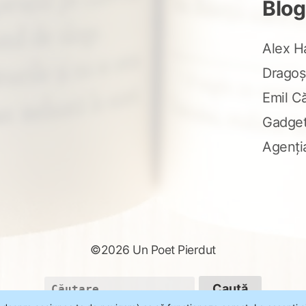
Blog
Alex H
Dragoș
Emil C
Gadge
Agenți
©2026 Un Poet Pierdut
Caută
după: