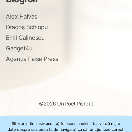
Alex Haivas
Dragoș Șchiopu
Emil Călinescu
Gadget4u
Agenția False Press
©2026 Un Poet Pierdut
Caută
Site-urile (inclusiv acesta) folosesc cookies (salvează niște
după:
date despre sesiunea ta de navigare) ca să funcționeze corect.