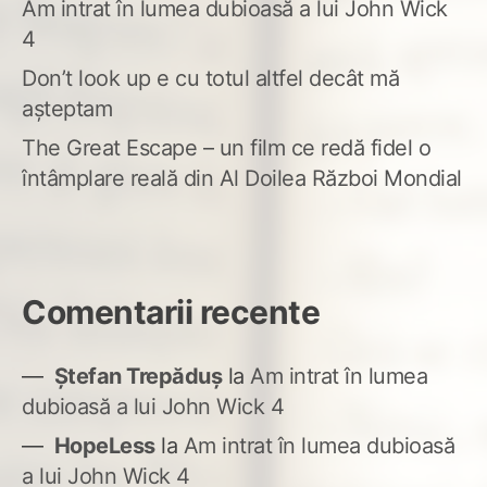
Am intrat în lumea dubioasă a lui John Wick
4
Don’t look up e cu totul altfel decât mă
așteptam
The Great Escape – un film ce redă fidel o
întâmplare reală din Al Doilea Război Mondial
Comentarii recente
Ștefan Trepăduș
la
Am intrat în lumea
dubioasă a lui John Wick 4
HopeLess
la
Am intrat în lumea dubioasă
a lui John Wick 4