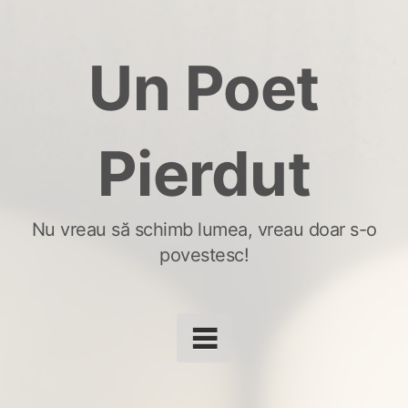
Skip
to
Un Poet
content
Pierdut
Nu vreau să schimb lumea, vreau doar s-o
povestesc!