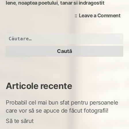
lene
,
noaptea poetului
,
tanar si indragostit
on
Leave a Comment
Noa
poe
Caută
după:
Articole recente
Probabil cel mai bun sfat pentru persoanele
care vor să se apuce de făcut fotografii!
Să te sărut