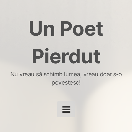
Skip
to
Un Poet
content
Pierdut
Nu vreau să schimb lumea, vreau doar s-o
povestesc!