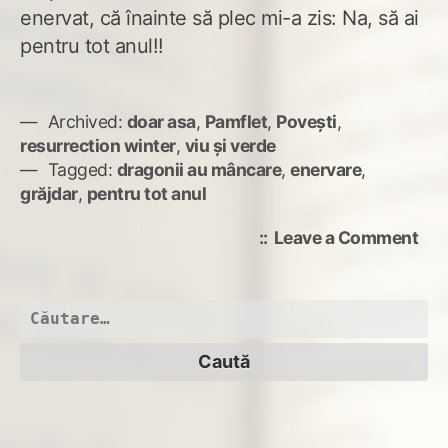
enervat, că înainte să plec mi-a zis: Na, să ai
pentru tot anul!!
Archived:
doar asa
,
Pamflet
,
Povești
,
resurrection winter
,
viu și verde
Tagged:
dragonii au mâncare
,
enervare
,
grăjdar
,
pentru tot anul
on
Leave a Comment
Dra
au
mân
Caută
după: