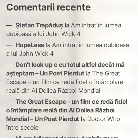
Comentarii recente
Ștefan Trepăduș
la
Am intrat în lumea
dubioasă a lui John Wick 4
HopeLess
la
Am intrat în lumea dubioasă
a lui John Wick 4
Don't look up e cu totul altfel decât mă
așteptam – Un Poet Pierdut
la
The Great
Escape – un film ce redă fidel o întâmplare
reală din Al Doilea Război Mondial
The Great Escape - un film ce redă fidel
o întâmplare reală din Al Doilea Război
Mondial – Un Poet Pierdut
la
Doctor Who
între secole