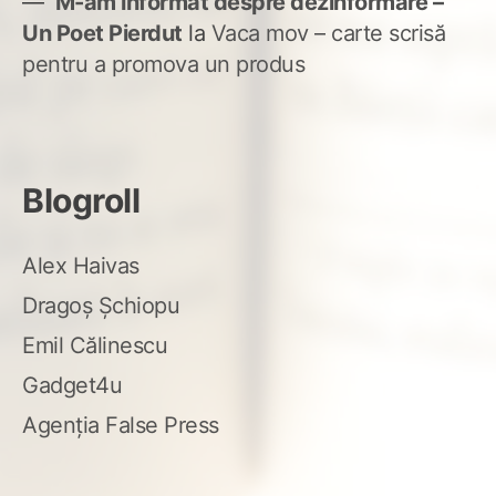
M-am informat despre dezinformare –
Un Poet Pierdut
la
Vaca mov – carte scrisă
pentru a promova un produs
Blogroll
Alex Haivas
Dragoș Șchiopu
Emil Călinescu
Gadget4u
Agenția False Press