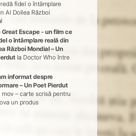
 redă fidel o întâmplare
in Al Doilea Război
l
 Great Escape - un film ce
del o întâmplare reală din
lea Război Mondial – Un
ierdut
la
Doctor Who între
m informat despre
ormare – Un Poet Pierdut
 mov – carte scrisă pentru
ova un produs