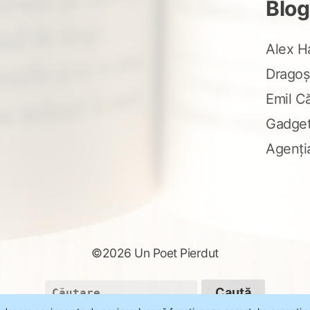
Blog
Alex H
Dragoș
Emil C
Gadge
Agenți
©2026 Un Poet Pierdut
Caută
după: