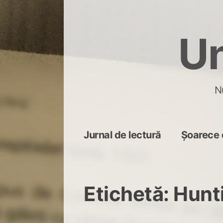
Skip
to
Un
content
N
Jurnal de lectură
Șoarece 
Etichetă:
Hunti