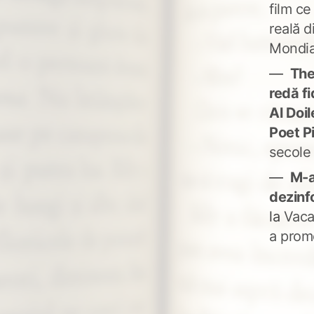
film ce
reală d
Mondia
The
redă fi
Al Doi
Poet P
secole
M-a
dezinf
la
Vaca
a prom