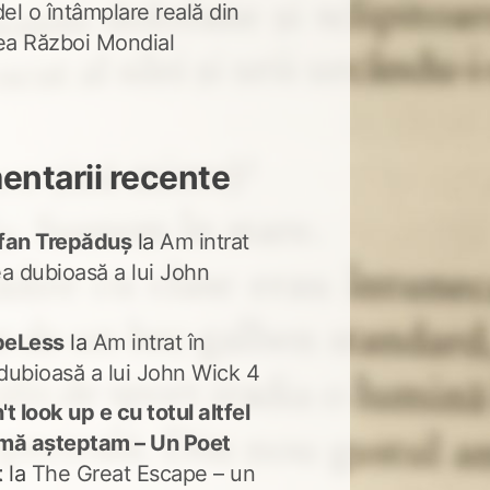
del o întâmplare reală din
lea Război Mondial
ntarii recente
fan Trepăduș
la
Am intrat
ea dubioasă a lui John
peLess
la
Am intrat în
dubioasă a lui John Wick 4
t look up e cu totul altfel
mă așteptam – Un Poet
t
la
The Great Escape – un