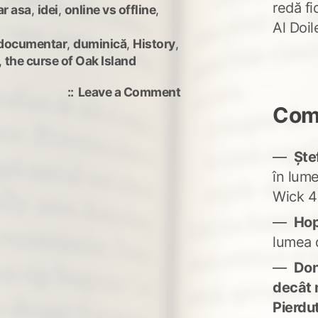
redă fi
ar asa
,
idei
,
online vs offline
,
Al Doi
documentar
,
duminică
,
History
,
,
the curse of Oak Island
on
Leave a Comment
Dosare
Come
secrete
și
Ște
comori
în lum
Wick 4
Ho
lumea 
Don'
decât 
Pierdu