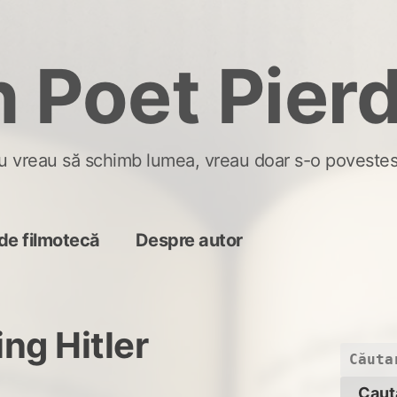
 Poet Pier
u vreau să schimb lumea, vreau doar s-o povestes
de filmotecă
Despre autor
ng Hitler
Caută
după: