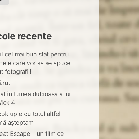
cole recente
l cel mai bun sfat pentru
nele care vor să se apuce
t fotografii!
ărut
at în lumea dubioasă a lui
ick 4
ook up e cu totul altfel
mă așteptam
eat Escape – un film ce