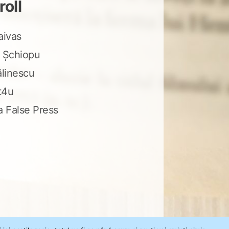
roll
aivas
 Șchiopu
ălinescu
t4u
a False Press