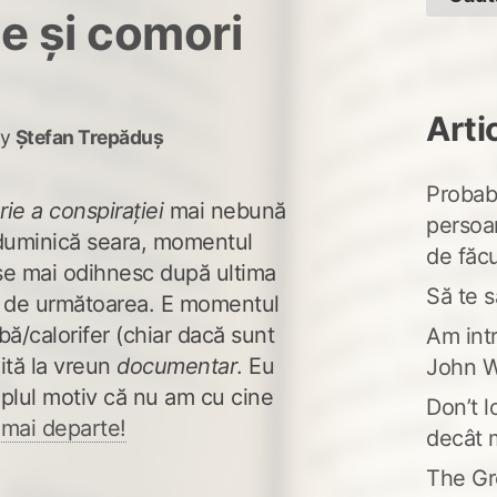
e și comori
Arti
y
Ștefan Trepăduș
Probabi
rie a conspirației
mai nebună
persoa
 duminică seara, momentul
de făcu
 se mai odihnesc după ultima
Să te s
e de următoarea. E momentul
bă/calorifer (chiar dacă sunt
Am intr
ită la vreun
documentar
. Eu
John W
mplul motiv că nu am cu cine
Don’t l
 mai departe!
decât 
The Gr