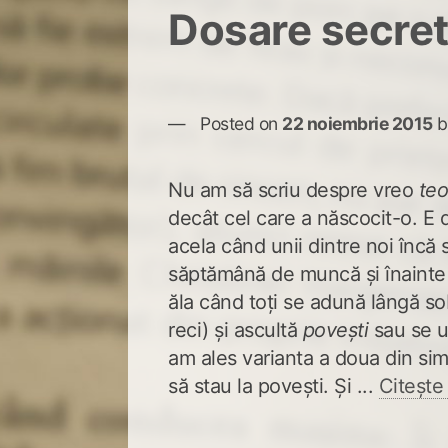
Dosare secret
Posted on
22 noiembrie 2015
b
Nu am să scriu despre vreo
teo
decât cel care a născocit-o. E
acela când unii dintre noi încă
săptămână de muncă și înaint
ăla când toți se adună lângă so
reci) și ascultă
povești
sau se u
am ales varianta a doua din si
să stau la povești. Și ...
Citește