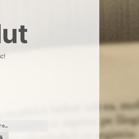
dut
c!