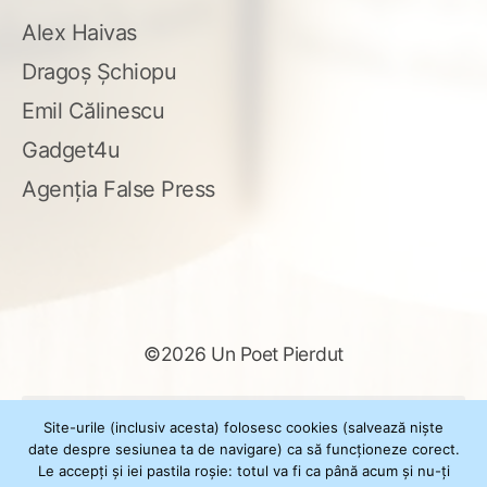
Alex Haivas
Dragoș Șchiopu
Emil Călinescu
Gadget4u
Agenția False Press
©2026 Un Poet Pierdut
Caută
Site-urile (inclusiv acesta) folosesc cookies (salvează niște
după:
date despre sesiunea ta de navigare) ca să funcționeze corect.
Le accepți și iei pastila roșie: totul va fi ca până acum și nu-ți