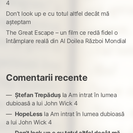
4
Don’t look up e cu totul altfel decât mă
așteptam
The Great Escape – un film ce redă fidel o
întâmplare reală din Al Doilea Război Mondial
Comentarii recente
Ștefan Trepăduș
la
Am intrat în lumea
dubioasă a lui John Wick 4
HopeLess
la
Am intrat în lumea dubioasă
a lui John Wick 4