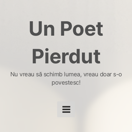
Skip
to
Un Poet
content
Pierdut
Nu vreau să schimb lumea, vreau doar s-o
povestesc!