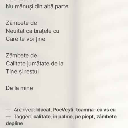
Nu mănuși din altă parte
Zâmbete de
Neuitat ca brațele cu
Care te voi ține
Zâmbete de
Calitate jumătate de la
Tine și restul
De la mine
Archived:
blacat
,
PoeVești
,
toamna- eu vs eu
Tagged:
calitate
,
în palme
,
pe piept
,
zâmbete
depline