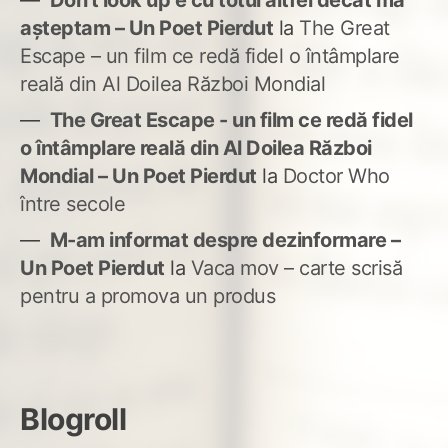
Don't look up e cu totul altfel decât mă
așteptam – Un Poet Pierdut
la
The Great
Escape – un film ce redă fidel o întâmplare
reală din Al Doilea Război Mondial
The Great Escape - un film ce redă fidel
o întâmplare reală din Al Doilea Război
Mondial – Un Poet Pierdut
la
Doctor Who
între secole
M-am informat despre dezinformare –
Un Poet Pierdut
la
Vaca mov – carte scrisă
pentru a promova un produs
Blogroll