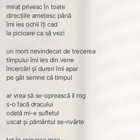
mirat privesc în toate
direcțiile amețesc până
îmi ies ochii îți cad
la picioare ca să vezi
un mort nevindecat de trecerea
timpului îmi ies din vene
încercări și dureri îmi apar
pe gât semne că timpul
ar vrea să se-oprească îl rog
s-o facă dracului
odată mi-e sufletul
uscat și pământul se-nvârte
tot în spinarea mea