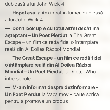
dubioasă a lui John Wick 4
HopeLess
la
Am intrat în lumea dubioasă
a lui John Wick 4
Don't look up e cu totul altfel decât mă
așteptam – Un Poet Pierdut
la
The Great
Escape – un film ce redă fidel o întâmplare
reală din Al Doilea Război Mondial
The Great Escape - un film ce redă fidel
o întâmplare reală din Al Doilea Război
Mondial – Un Poet Pierdut
la
Doctor Who
între secole
M-am informat despre dezinformare –
Un Poet Pierdut
la
Vaca mov – carte scrisă
pentru a promova un produs