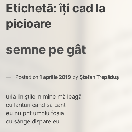
Etichetă:
îți cad la
picioare
semne pe gât
Posted on
1 aprilie 2019
by
Ștefan Trepăduș
urlă liniștile-n mine mă leagă
cu lanțuri când să cânt
eu nu pot umplu foaia
cu sânge dispare eu