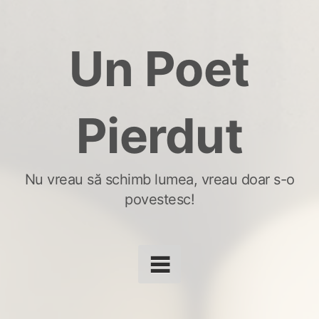
Skip
to
Un Poet
content
Pierdut
Nu vreau să schimb lumea, vreau doar s-o
povestesc!