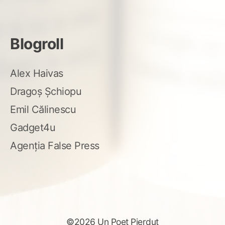
Blogroll
Alex Haivas
Dragoș Șchiopu
Emil Călinescu
Gadget4u
Agenția False Press
©2026 Un Poet Pierdut