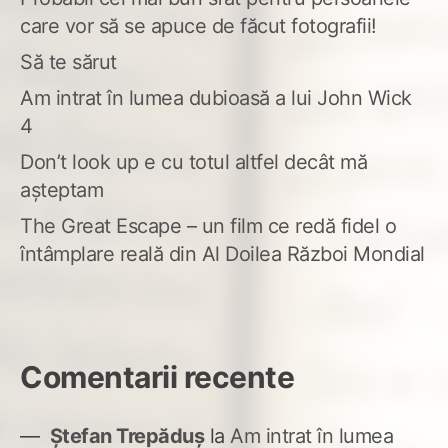
care vor să se apuce de făcut fotografii!
Să te sărut
Am intrat în lumea dubioasă a lui John Wick
4
Don’t look up e cu totul altfel decât mă
așteptam
The Great Escape – un film ce redă fidel o
întâmplare reală din Al Doilea Război Mondial
Comentarii recente
Ștefan Trepăduș
la
Am intrat în lumea