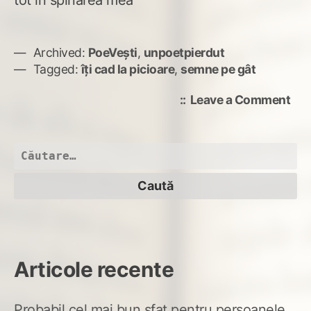
Archived:
PoeVești
,
unpoetpierdut
Tagged:
îți cad la picioare
,
semne pe gât
on
Leave a Comment
se
pe
gât
Caută
după:
Articole recente
Probabil cel mai bun sfat pentru persoanele