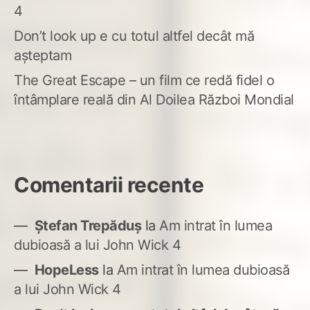
4
Don’t look up e cu totul altfel decât mă
așteptam
The Great Escape – un film ce redă fidel o
întâmplare reală din Al Doilea Război Mondial
Comentarii recente
Ștefan Trepăduș
la
Am intrat în lumea
dubioasă a lui John Wick 4
HopeLess
la
Am intrat în lumea dubioasă
a lui John Wick 4