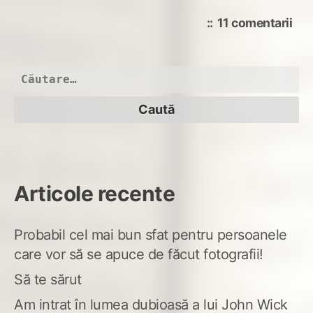
la
11 comentarii
Mes
din
stic
Caută
după:
Articole recente
Probabil cel mai bun sfat pentru persoanele
care vor să se apuce de făcut fotografii!
Să te sărut
Am intrat în lumea dubioasă a lui John Wick