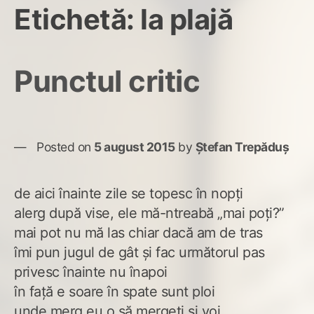
Etichetă:
la plajă
Punctul critic
Posted on
5 august 2015
by
Ștefan Trepăduș
de aici înainte zile se topesc în nopți
alerg după vise, ele mă-ntreabă „mai poți?”
mai pot nu mă las chiar dacă am de tras
îmi pun jugul de gât și fac următorul pas
privesc înainte nu înapoi
în față e soare în spate sunt ploi
unde merg eu o să mergeți și voi