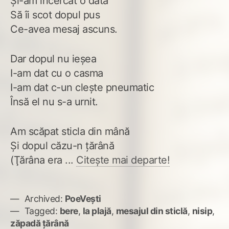
Şi-am încercat o dată
Să îi scot dopul pus
Ce-avea mesaj ascuns.
Dar dopul nu ieşea
I-am dat cu o casma
I-am dat c-un cleşte pneumatic
Însă el nu s-a urnit.
Am scăpat sticla din mână
Şi dopul căzu-n ţărână
(Ţărâna era ...
Citește mai departe!
Archived:
PoeVești
Tagged:
bere
,
la plajă
,
mesajul din sticlă
,
nisip
,
zăpadă ţărână