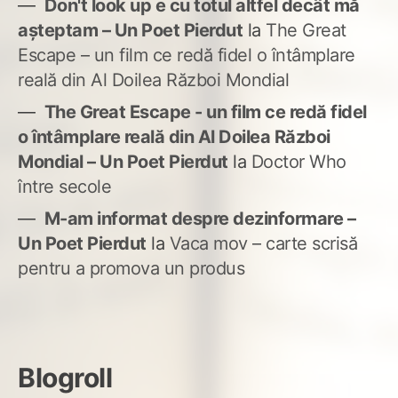
Don't look up e cu totul altfel decât mă
așteptam – Un Poet Pierdut
la
The Great
Escape – un film ce redă fidel o întâmplare
reală din Al Doilea Război Mondial
The Great Escape - un film ce redă fidel
o întâmplare reală din Al Doilea Război
Mondial – Un Poet Pierdut
la
Doctor Who
între secole
M-am informat despre dezinformare –
Un Poet Pierdut
la
Vaca mov – carte scrisă
pentru a promova un produs
Blogroll