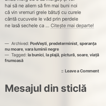
hai să ne aliem să fim mai buni noi
că vin vremuri grele bătuți cu curele
cântă cucuvele le văd prin perdele
ne lasă sechele ca ...
Citește mai departe!
Archived:
PoeVești
,
predeterminist
,
speranța
nu moare
,
vara luminii negre
Tagged:
la bunici
,
la plajă
,
pictură
,
soare
,
viață
frumoasă
on
Leave a Comment
Pun
crit
Mesajul din sticlă