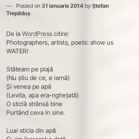
Posted on
31 ianuarie 2014
by
Ștefan
Trepăduș
De la
WordPress
citire:
Photographers, artists, poets: show us
WATER!
Stăteam pe plajă
(Nu ştiu de ce, e iarnă)
Şi venea pe apă
(Levita, apa era-ngheţată)
O sticlă strânsă bine
Purtând ceva în sine.
Luai sticla din apă