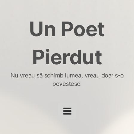
Skip
to
Un Poet
content
Pierdut
Nu vreau să schimb lumea, vreau doar s-o
povestesc!