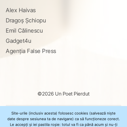
Alex Haivas
Dragoș Șchiopu
Emil Călinescu
Gadget4u
Agenția False Press
©2026 Un Poet Pierdut
Caută
Site-urile (inclusiv acesta) folosesc cookies (salvează niște
după:
date despre sesiunea ta de navigare) ca să funcționeze corect.
Le accepți și iei pastila roșie: totul va fi ca până acum și nu-ți