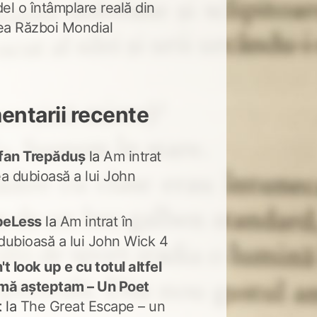
del o întâmplare reală din
lea Război Mondial
ntarii recente
fan Trepăduș
la
Am intrat
ea dubioasă a lui John
peLess
la
Am intrat în
dubioasă a lui John Wick 4
t look up e cu totul altfel
mă așteptam – Un Poet
t
la
The Great Escape – un