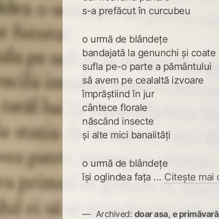
s-a prefăcut în curcubeu
o urmă de blândețe
bandajată la genunchi și coate
sufla pe-o parte a pământului
să avem pe cealaltă izvoare
împrăștiind în jur
cântece florale
născând insecte
și alte mici banalități
o urmă de blândețe
își oglindea fața ...
Citește mai 
Archived:
doar asa
,
e primăvară