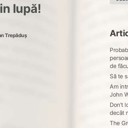
n lupă!
Arti
an Trepăduș
Probabi
persoa
de făcu
Să te s
Am intr
John W
Don’t l
decât 
The Gr