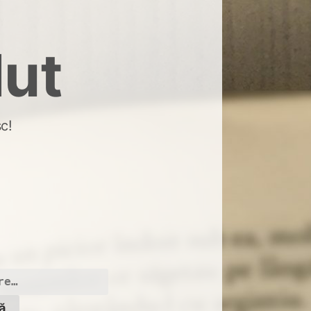
dut
c!