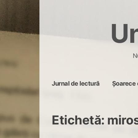
Skip
to
Un
content
N
Jurnal de lectură
Șoarece 
Etichetă:
miro