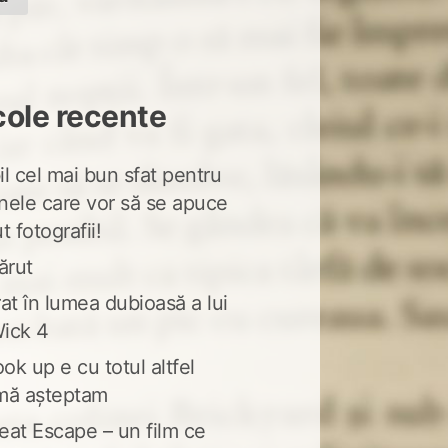
cole recente
l cel mai bun sfat pentru
nele care vor să se apuce
t fotografii!
ărut
at în lumea dubioasă a lui
ick 4
ook up e cu totul altfel
mă așteptam
eat Escape – un film ce