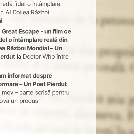
 redă fidel o întâmplare
in Al Doilea Război
l
 Great Escape - un film ce
del o întâmplare reală din
lea Război Mondial – Un
ierdut
la
Doctor Who între
m informat despre
ormare – Un Poet Pierdut
 mov – carte scrisă pentru
ova un produs