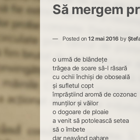
Să mergem pri
Posted on
12 mai 2016
by
Ștef
o urmă de blândețe
trăgea de soare să-l răsară
cu ochii închiși de oboseală
și sufletul copt
împrăștiind aromă de cozonac
munților și văilor
o dogoare de ploaie
a venit să potolească setea
să o îmbete
dar neavând pahare