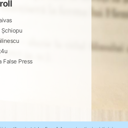
roll
aivas
 Șchiopu
ălinescu
t4u
a False Press