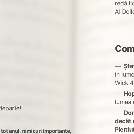
redă fi
Al Doi
Come
Ște
în lum
Wick 4
Ho
lumea 
departe!
Don'
decât 
Pierdu
 tot anul
,
nimicuri importante
,