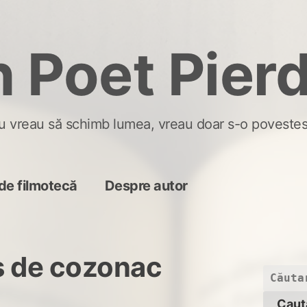
 Poet Pier
u vreau să schimb lumea, vreau doar s-o povestes
de filmotecă
Despre autor
s de cozonac
Caută
după: