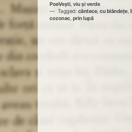
PoeVești
,
viu și verde
Tagged:
cântece
,
cu blândețe
,
cozonac
,
prin lupă