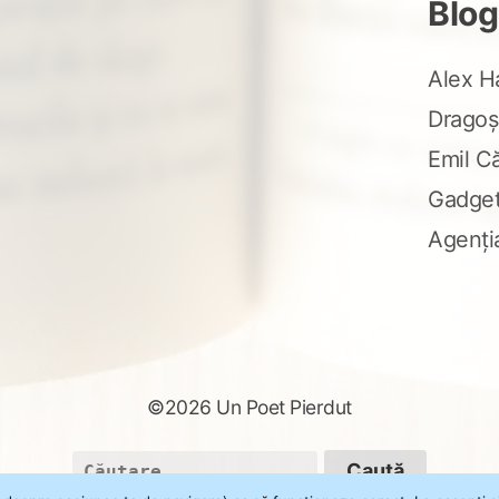
Blog
Alex H
Dragoș
Emil C
Gadge
Agenți
©2026 Un Poet Pierdut
Caută
după: