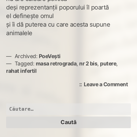
deşi reprezentanţii poporului îl poartă
el defineşte omul
şi îi dă puterea cu care acesta supune
animalele
Archived:
PoeVești
Tagged:
masa retrograda
,
nr 2 bis
,
putere
,
rahat infertil
on
Leave a Comment
Nr.
2
bis
Caută
după: