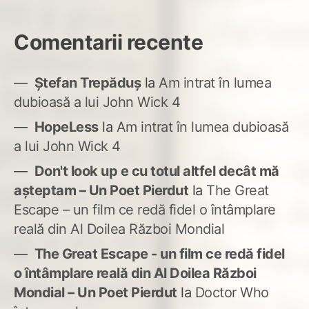
Comentarii recente
Ștefan Trepăduș
la
Am intrat în lumea
dubioasă a lui John Wick 4
HopeLess
la
Am intrat în lumea dubioasă
a lui John Wick 4
Don't look up e cu totul altfel decât mă
așteptam – Un Poet Pierdut
la
The Great
Escape – un film ce redă fidel o întâmplare
reală din Al Doilea Război Mondial
The Great Escape - un film ce redă fidel
o întâmplare reală din Al Doilea Război
Mondial – Un Poet Pierdut
la
Doctor Who