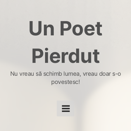
Skip
to
Un Poet
content
Pierdut
Nu vreau să schimb lumea, vreau doar s-o
povestesc!