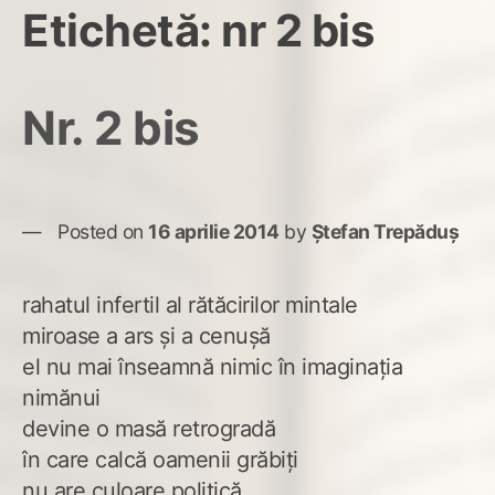
Etichetă:
nr 2 bis
Nr. 2 bis
Posted on
16 aprilie 2014
by
Ștefan Trepăduș
rahatul infertil al rătăcirilor mintale
miroase a ars şi a cenuşă
el nu mai înseamnă nimic în imaginaţia
nimănui
devine o masă retrogradă
în care calcă oamenii grăbiţi
nu are culoare politică