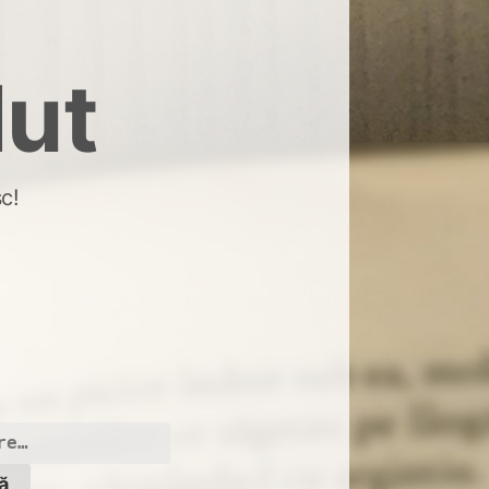
dut
c!