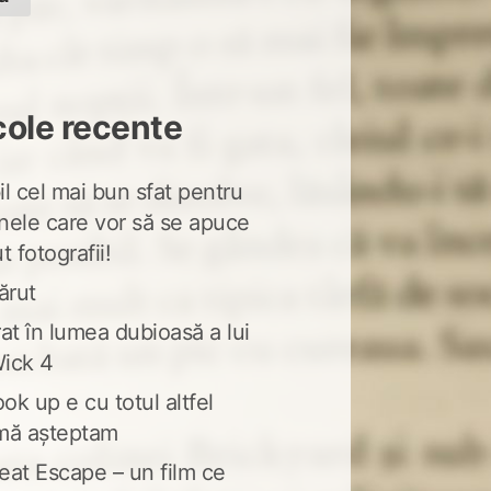
cole recente
l cel mai bun sfat pentru
nele care vor să se apuce
t fotografii!
ărut
at în lumea dubioasă a lui
ick 4
ook up e cu totul altfel
mă așteptam
eat Escape – un film ce