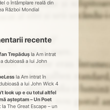
del o întâmplare reală din
lea Război Mondial
ntarii recente
fan Trepăduș
la
Am intrat
ea dubioasă a lui John
peLess
la
Am intrat în
dubioasă a lui John Wick 4
t look up e cu totul altfel
mă așteptam – Un Poet
t
la
The Great Escape – un