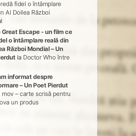
 redă fidel o întâmplare
in Al Doilea Război
l
 Great Escape - un film ce
del o întâmplare reală din
lea Război Mondial – Un
ierdut
la
Doctor Who între
m informat despre
ormare – Un Poet Pierdut
 mov – carte scrisă pentru
ova un produs