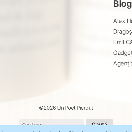
Blog
Alex H
Dragoș
Emil C
Gadge
Agenți
©2026 Un Poet Pierdut
Caută
după: