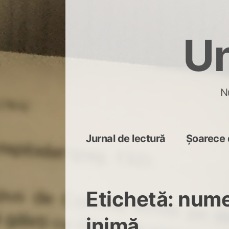
Skip
to
Un
content
N
Jurnal de lectură
Șoarece 
Etichetă:
nume
inimă