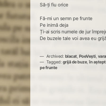
Să-ți fiu orice
Fă-mi un semn pe frunte
Pe inimă deja
Ți-ai scris numele de jur împrej
De buzele tale voi avea eu grij
Archived:
blacat
,
PoeVești
,
vara
Tagged:
grijă de buze
,
în aștep
pe frunte