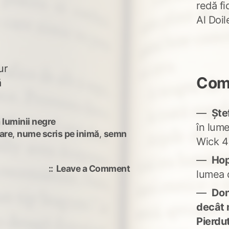
redă fi
Al Doi
ur
Come
ă
Ște
 luminii negre
în lum
tare
,
nume scris pe inimă
,
semn
Wick 4
Ho
on
Leave a Comment
lumea 
inimi
Don'
în
așteptare
decât 
Pierdu