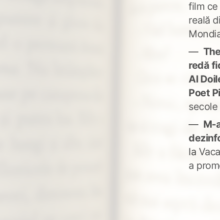
film ce
reală d
Mondia
The
redă fi
Al Doi
Poet P
secole
M-a
dezinf
la
Vaca
a prom