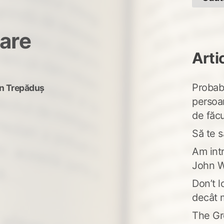
tare
Arti
Probabi
n Trepăduș
persoa
de făcu
Să te s
Am intr
John W
Don’t l
decât 
The Gr