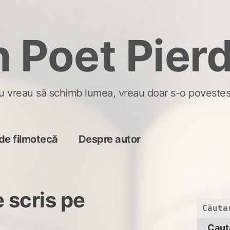
 Poet Pier
u vreau să schimb lumea, vreau doar s-o povestes
de filmotecă
Despre autor
 scris pe
Caută
după: