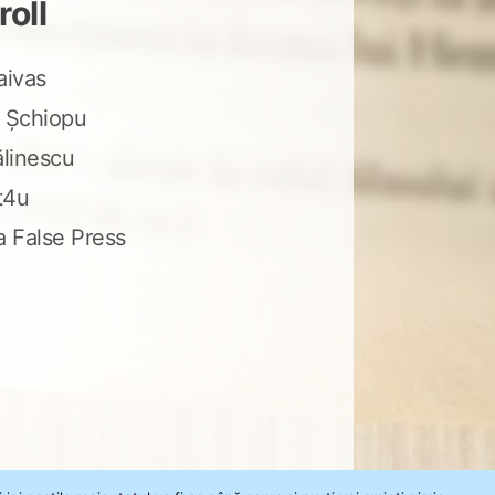
roll
aivas
 Șchiopu
ălinescu
t4u
a False Press