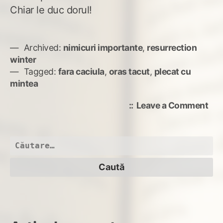
Chiar le duc dorul!
Archived:
nimicuri importante
,
resurrection
winter
Tagged:
fara caciula
,
oras tacut
,
plecat cu
mintea
on
Leave a Comment
Au
ple
caci
Caută
după: