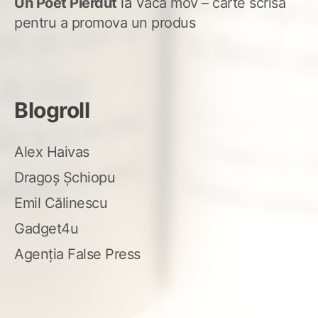
Un Poet Pierdut
la
Vaca mov – carte scrisă
pentru a promova un produs
Blogroll
Alex Haivas
Dragoș Șchiopu
Emil Călinescu
Gadget4u
Agenția False Press