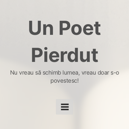
Skip
to
Un Poet
content
Pierdut
Nu vreau să schimb lumea, vreau doar s-o
povestesc!