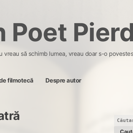
 Poet Pier
u vreau să schimb lumea, vreau doar s-o povestes
de filmotecă
Despre autor
atră
Caută
după: