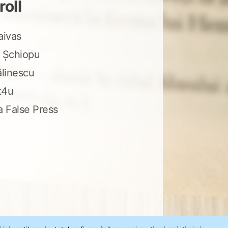
roll
aivas
 Șchiopu
ălinescu
t4u
a False Press