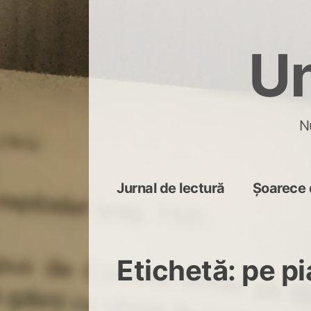
Skip
to
Un
content
N
Jurnal de lectură
Șoarece 
Etichetă:
pe pi