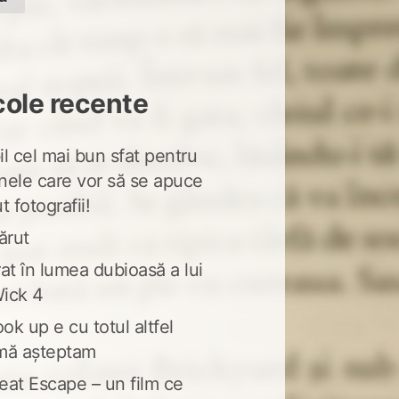
cole recente
l cel mai bun sfat pentru
nele care vor să se apuce
t fotografii!
ărut
at în lumea dubioasă a lui
ick 4
ook up e cu totul altfel
mă așteptam
eat Escape – un film ce