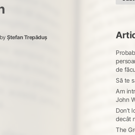
n
Arti
by
Ștefan Trepăduș
Probabi
persoa
de făcu
Să te s
Am intr
John W
Don’t l
decât 
The Gr