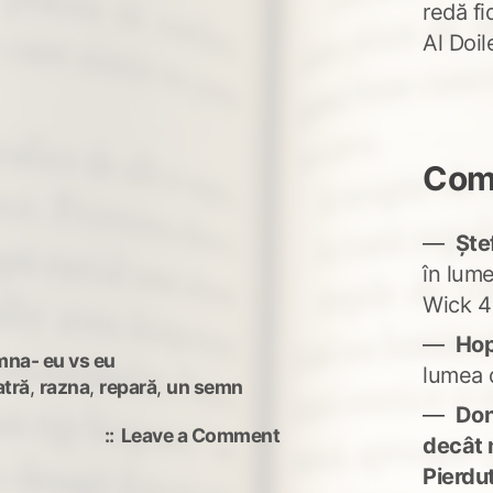
redă fi
Al Doi
Come
Ște
în lum
Wick 4
Ho
mna- eu vs eu
lumea 
atră
,
razna
,
repară
,
un semn
Don'
on
Leave a Comment
decât 
piatră
Pierdu
un