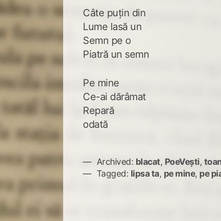
Câte puțin din
Lume lasă un
Semn pe o
Piatră un semn
Pe mine
Ce-ai dărâmat
Repară
odată
Archived:
blacat
,
PoeVești
,
toa
Tagged:
lipsa ta
,
pe mine
,
pe pi