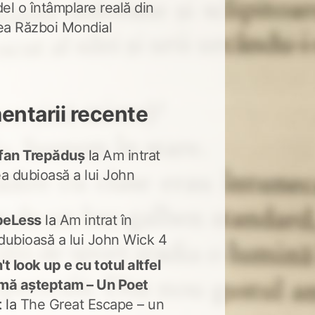
del o întâmplare reală din
lea Război Mondial
ntarii recente
fan Trepăduș
la
Am intrat
ea dubioasă a lui John
peLess
la
Am intrat în
dubioasă a lui John Wick 4
t look up e cu totul altfel
mă așteptam – Un Poet
t
la
The Great Escape – un