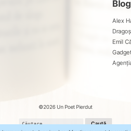
Blog
Alex H
Dragoș
Emil C
Gadge
Agenți
©2026 Un Poet Pierdut
Caută
după: