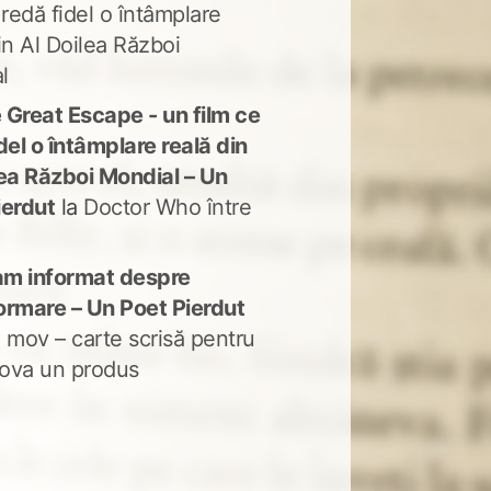
 redă fidel o întâmplare
in Al Doilea Război
l
 Great Escape - un film ce
del o întâmplare reală din
lea Război Mondial – Un
ierdut
la
Doctor Who între
m informat despre
ormare – Un Poet Pierdut
 mov – carte scrisă pentru
ova un produs