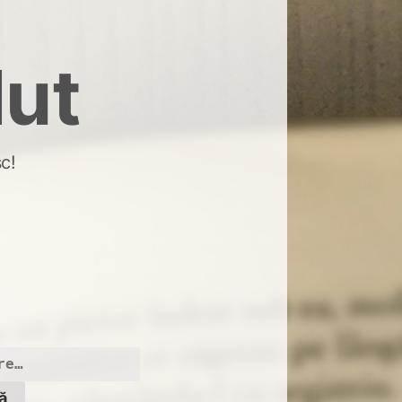
dut
c!