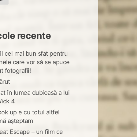
cole recente
l cel mai bun sfat pentru
nele care vor să se apuce
t fotografii!
ărut
at în lumea dubioasă a lui
ick 4
ook up e cu totul altfel
mă așteptam
eat Escape – un film ce