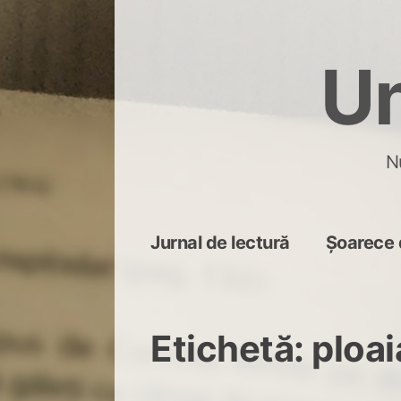
Skip
to
Un
content
N
Jurnal de lectură
Șoarece 
Etichetă:
ploai