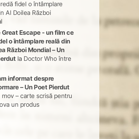
 redă fidel o întâmplare
in Al Doilea Război
l
 Great Escape - un film ce
del o întâmplare reală din
lea Război Mondial – Un
ierdut
la
Doctor Who între
m informat despre
ormare – Un Poet Pierdut
 mov – carte scrisă pentru
ova un produs