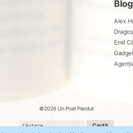
Blog
Alex H
Dragoș
Emil C
Gadge
Agenți
©2026 Un Poet Pierdut
Caută
după: