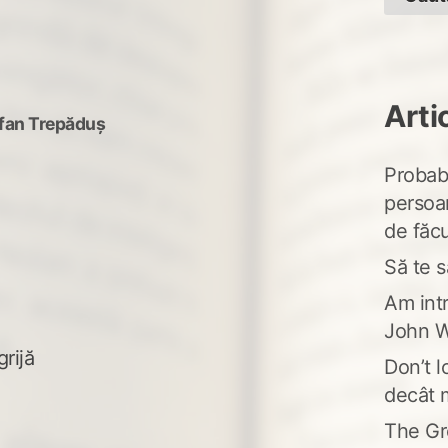
Arti
fan Trepăduș
Probabi
persoa
de făcu
Să te s
Am intr
John W
rijă
Don’t l
decât 
The Gr