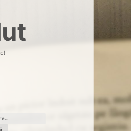
dut
c!