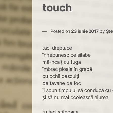
touch
Posted on
23 iunie 2017
by
Ște
taci dreptace
înnebunesc pe silabe
mă-ncalț cu fuga
îmbrac ploaia în grabă
cu ochii desculți
pe tavane de foc
îi spun timpului să conducă cu g
și să nu mai ocolească aiurea
tu taci stângace