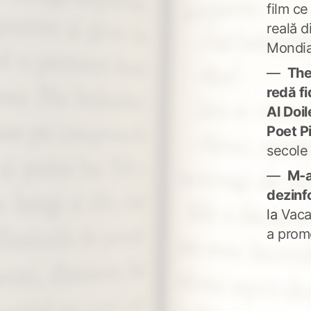
film ce
reală d
Mondia
The
redă fi
Al Doi
Poet P
secole
M-a
dezinf
la
Vaca
a prom