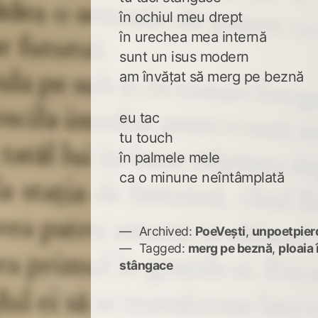
în ochiul meu drept
în urechea mea internă
sunt un isus modern
am învățat să merg pe beznă
eu tac
tu touch
în palmele mele
ca o minune neîntâmplată
Archived:
PoeVești
,
unpoetpier
Tagged:
merg pe beznă
,
ploaia 
stângace