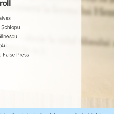
roll
aivas
 Șchiopu
ălinescu
t4u
a False Press