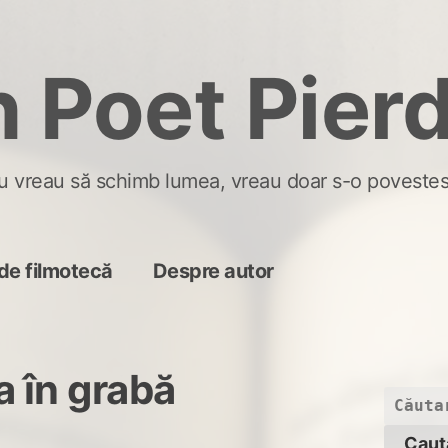
 Poet Pier
u vreau să schimb lumea, vreau doar s-o povestes
de filmotecă
Despre autor
a în grabă
Caută
după: