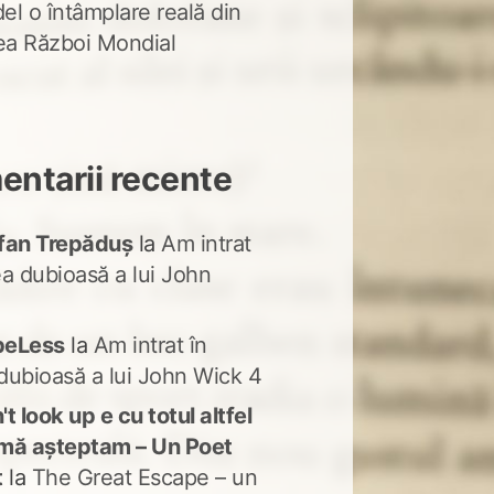
del o întâmplare reală din
lea Război Mondial
ntarii recente
fan Trepăduș
la
Am intrat
ea dubioasă a lui John
peLess
la
Am intrat în
dubioasă a lui John Wick 4
t look up e cu totul altfel
mă așteptam – Un Poet
t
la
The Great Escape – un