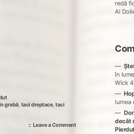
redă fi
Al Doi
Come
Ște
în lum
Wick 4
Ho
dut
lumea 
în grabă
,
taci dreptace
,
taci
Don'
decât 
on
Leave a Comment
Pierdu
touch