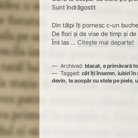
Sunt îndrăgostit
Din tălpi îți pornesc c-un buch
De flori și de vise de timp și de
Îmi las ...
Citește mai departe!
Archived:
blacat
,
e primăvară to
Tagged:
cât îți însemn
,
iubiri î
devin
,
te acopăr cu stele pe piele
,
u