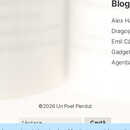
Blog
Alex H
Dragoș
Emil C
Gadge
Agenți
©2026 Un Poet Pierdut
Caută
după: