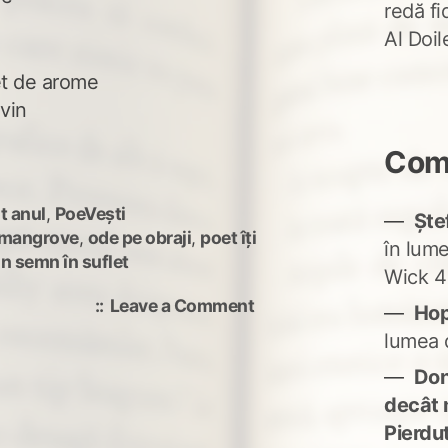
redă fi
Al Doi
et de arome
 vin
Come
t anul
,
PoeVești
Ște
n mangrove
,
ode pe obraji
,
poet îți
în lum
n semn în suflet
Wick 4
on
Leave a Comment
Ho
exotic
lumea 
Don'
decât 
Pierdu