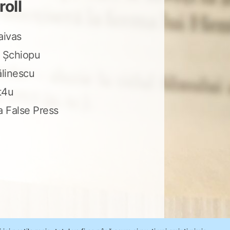
roll
aivas
 Șchiopu
ălinescu
t4u
a False Press