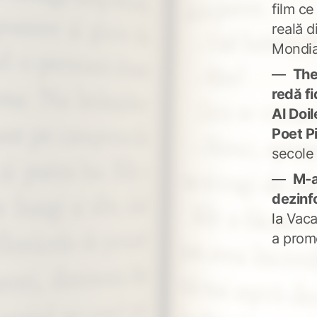
film ce
reală d
Mondia
The
redă fi
Al Doi
Poet P
secole
M-a
dezinf
la
Vaca
a prom