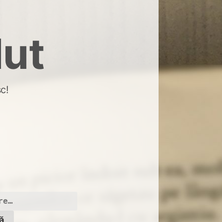
dut
c!