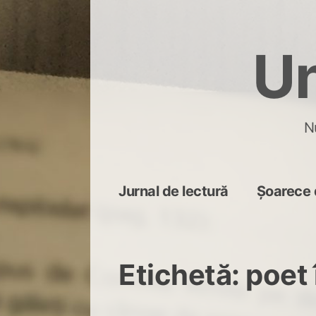
Skip
to
Un
content
N
Jurnal de lectură
Șoarece 
Etichetă:
poet 