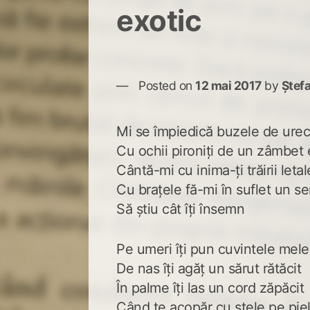
exotic
Posted on
12 mai 2017
by
Ștef
Mi se împiedică buzele de urech
Cu ochii pironiți de un zâmbet 
Cântă-mi cu inima-ți trăirii letal
Cu brațele fă-mi în suflet un s
Să știu cât îți însemn
Pe umeri îți pun cuvintele mele
De nas îți agăț un sărut rătăcit
În palme îți las un cord zăpăcit
Când te acopăr cu stele pe pie