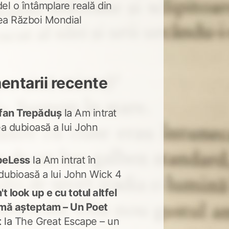
del o întâmplare reală din
lea Război Mondial
ntarii recente
fan Trepăduș
la
Am intrat
ea dubioasă a lui John
peLess
la
Am intrat în
dubioasă a lui John Wick 4
t look up e cu totul altfel
mă așteptam – Un Poet
t
la
The Great Escape – un