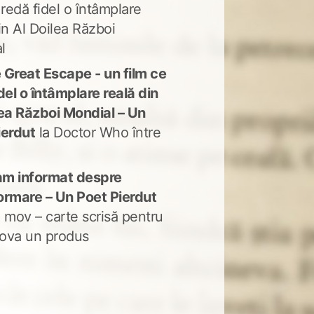
 redă fidel o întâmplare
in Al Doilea Război
l
 Great Escape - un film ce
del o întâmplare reală din
lea Război Mondial – Un
ierdut
la
Doctor Who între
m informat despre
ormare – Un Poet Pierdut
 mov – carte scrisă pentru
ova un produs