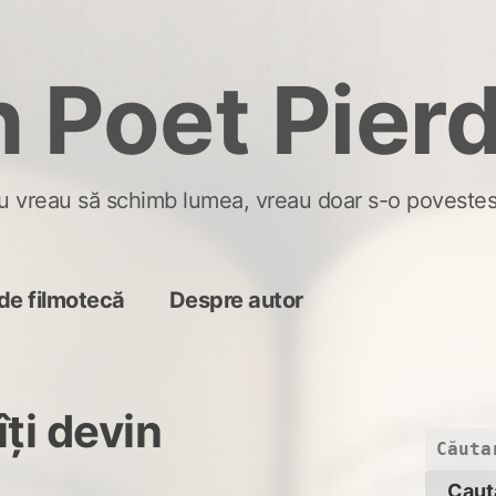
 Poet Pier
u vreau să schimb lumea, vreau doar s-o povestes
de filmotecă
Despre autor
îți devin
Caută
după: