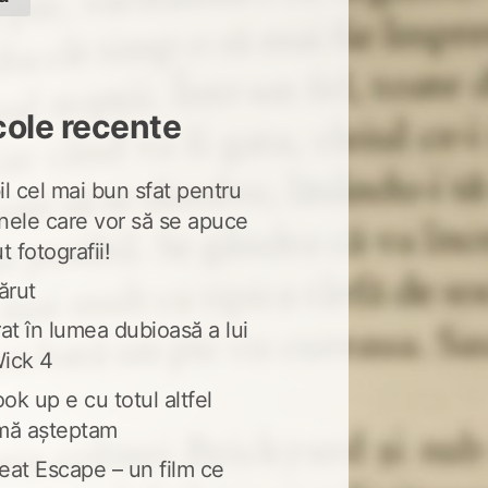
cole recente
l cel mai bun sfat pentru
nele care vor să se apuce
t fotografii!
ărut
at în lumea dubioasă a lui
ick 4
ook up e cu totul altfel
mă așteptam
eat Escape – un film ce