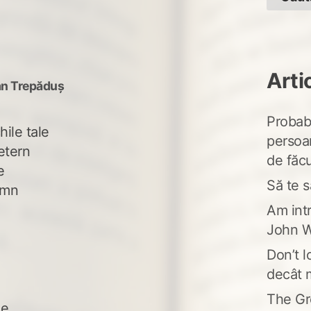
Arti
an Trepăduș
Probabi
ile tale
persoa
etern
de făcu
e
Să te s
emn
Am intr
John W
Don’t l
decât 
The Gr
le