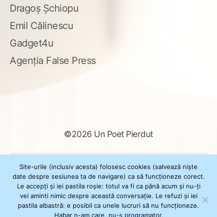
Dragoș Șchiopu
Emil Călinescu
Gadget4u
Agenția False Press
©2026 Un Poet Pierdut
Caută
Site-urile (inclusiv acesta) folosesc cookies (salvează niște
după:
date despre sesiunea ta de navigare) ca să funcționeze corect.
Le accepți și iei pastila roșie: totul va fi ca până acum și nu-ți
vei aminti nimic despre această conversație. Le refuzi și iei
pastila albastră: e posibil ca unele lucruri să nu funcționeze.
Powered by
WordPress
Habar n-am care, nu-s programator.