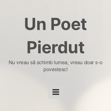
Skip
to
Un Poet
content
Pierdut
Nu vreau să schimb lumea, vreau doar s-o
povestesc!