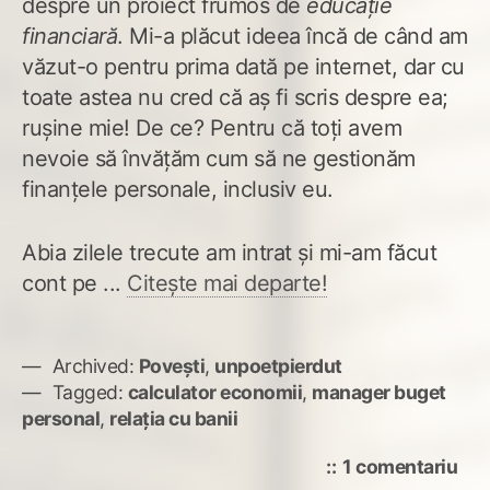
despre un proiect frumos de
educație
financiară
. Mi-a plăcut ideea încă de când am
văzut-o pentru prima dată pe internet, dar cu
toate astea nu cred că aș fi scris despre ea;
rușine mie! De ce? Pentru că toți avem
nevoie să învățăm cum să ne gestionăm
finanțele personale, inclusiv eu.
Abia zilele trecute am intrat și mi-am făcut
cont pe ...
Citește mai departe!
Archived:
Povești
,
unpoetpierdut
Tagged:
calculator economii
,
manager buget
personal
,
relația cu banii
la
1 comentariu