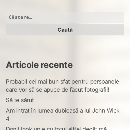
Să
nu
faci
Caută
ca
după:
min
poa
ți
ies
mai
Articole recente
bin
Probabil cel mai bun sfat pentru persoanele
care vor să se apuce de făcut fotografii!
Să te sărut
Am intrat în lumea dubioasă a lui John Wick
4
Don’t look up e cu totul altfel decât mă