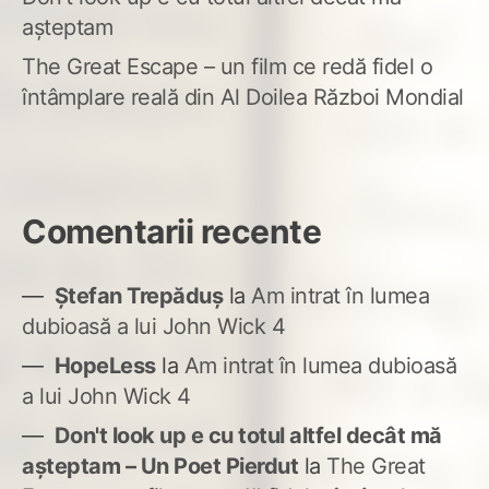
așteptam
The Great Escape – un film ce redă fidel o
întâmplare reală din Al Doilea Război Mondial
Comentarii recente
Ștefan Trepăduș
la
Am intrat în lumea
dubioasă a lui John Wick 4
HopeLess
la
Am intrat în lumea dubioasă
a lui John Wick 4
Don't look up e cu totul altfel decât mă
așteptam – Un Poet Pierdut
la
The Great