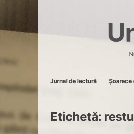
Skip
to
Un
content
N
Jurnal de lectură
Șoarece 
Etichetă:
restu