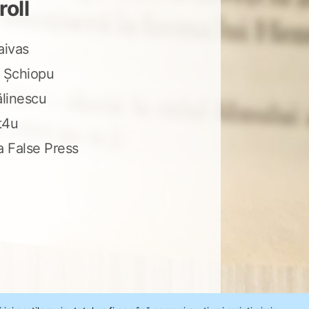
roll
aivas
 Șchiopu
ălinescu
t4u
a False Press