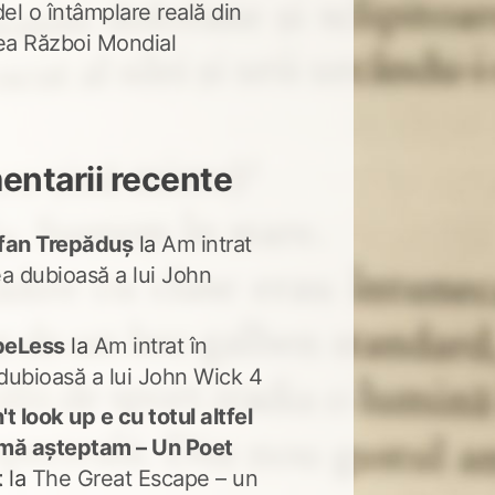
del o întâmplare reală din
lea Război Mondial
ntarii recente
fan Trepăduș
la
Am intrat
ea dubioasă a lui John
peLess
la
Am intrat în
dubioasă a lui John Wick 4
t look up e cu totul altfel
mă așteptam – Un Poet
t
la
The Great Escape – un