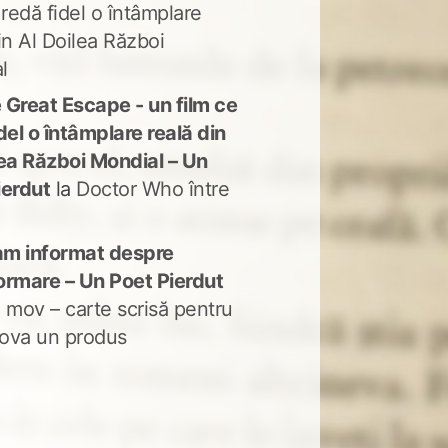
 redă fidel o întâmplare
in Al Doilea Război
l
 Great Escape - un film ce
del o întâmplare reală din
lea Război Mondial – Un
ierdut
la
Doctor Who între
m informat despre
ormare – Un Poet Pierdut
 mov – carte scrisă pentru
ova un produs