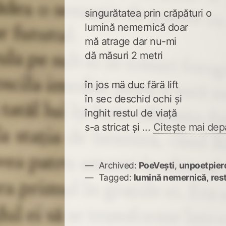
singurătatea prin crăpături o
lumină nemernică doar
mă atrage dar nu-mi
dă măsuri 2 metri
în jos mă duc fără lift
în sec deschid ochi și
înghit restul de viață
s-a stricat și ...
Citește mai dep
Archived:
PoeVești
,
unpoetpier
Tagged:
lumină nemernică
,
res