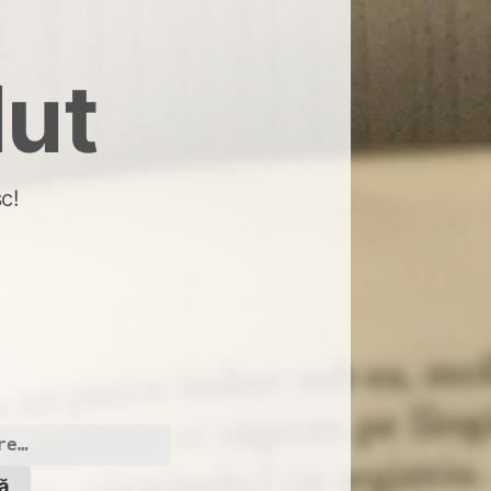
dut
c!