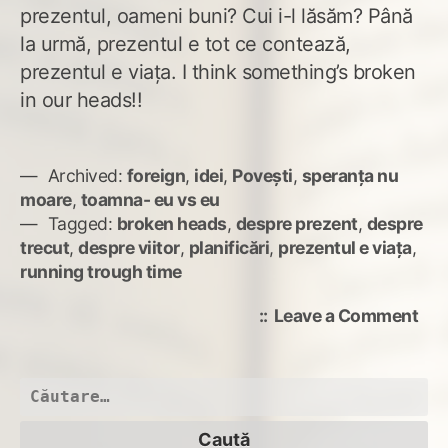
prezentul, oameni buni? Cui i-l lăsăm? Până
la urmă, prezentul e tot ce contează,
prezentul e viaţa. I think something’s broken
in our heads!!
Archived:
foreign
,
idei
,
Povești
,
speranța nu
moare
,
toamna- eu vs eu
Tagged:
broken heads
,
despre prezent
,
despre
trecut
,
despre viitor
,
planificări
,
prezentul e viaţa
,
running trough time
on
Leave a Comment
Run
tro
tim
Caută
după: