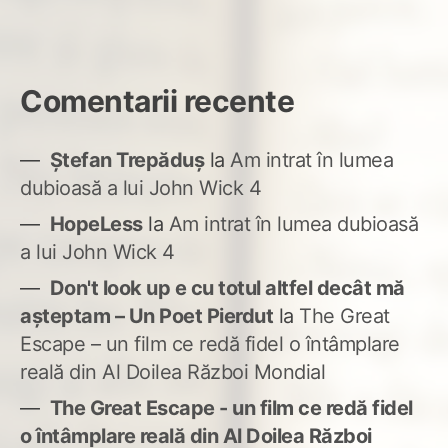
Comentarii recente
Ștefan Trepăduș
la
Am intrat în lumea
dubioasă a lui John Wick 4
HopeLess
la
Am intrat în lumea dubioasă
a lui John Wick 4
Don't look up e cu totul altfel decât mă
așteptam – Un Poet Pierdut
la
The Great
Escape – un film ce redă fidel o întâmplare
reală din Al Doilea Război Mondial
The Great Escape - un film ce redă fidel
o întâmplare reală din Al Doilea Război