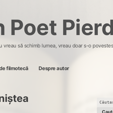
 Poet Pier
u vreau să schimb lumea, vreau doar s-o povestes
de filmotecă
Despre autor
iniștea
Caută
după: