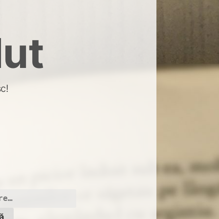
dut
c!