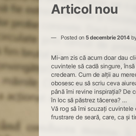
Articol nou
Posted on
5 decembrie 2014
b
Mi-am zis că acum doar dau clic
cuvintele să cadă singure, însă
credeam. Cum de alții au mer
obosesc eu să scriu ceva aiure
până îmi revine inspirația? De ce
în loc să păstrez tăcerea? …
Vă rog să îmi scuzați cuvintele
frustrare de seară, care, ca și ti