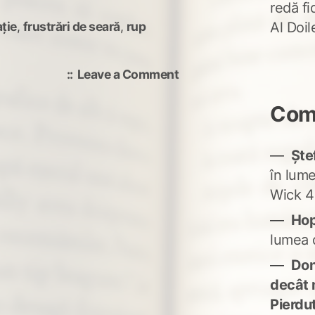
redă fi
ație
,
frustrări de seară
,
rup
Al Doi
on
Leave a Comment
Articol
nou
Come
Ște
în lum
Wick 4
Ho
lumea 
Don'
decât 
Pierdu