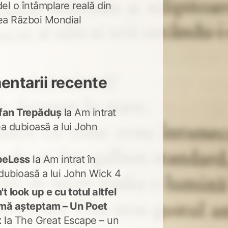
del o întâmplare reală din
lea Război Mondial
ntarii recente
fan Trepăduș
la
Am intrat
ea dubioasă a lui John
peLess
la
Am intrat în
dubioasă a lui John Wick 4
t look up e cu totul altfel
mă așteptam – Un Poet
t
la
The Great Escape – un