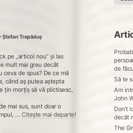
Arti
y
Ștefan Trepăduș
Probabi
k pe „articol nou” și las
persoa
 e mult mai greu decât
de făcu
eu ceva de spus? De ce mă
Să te s
a, când aș putea aștepta
 țin morțiș să vă plictisesc,
Am intr
John W
 de mai sus, sunt doar o
Don’t l
mpul, ...
Citește mai departe!
decât 
The Gr