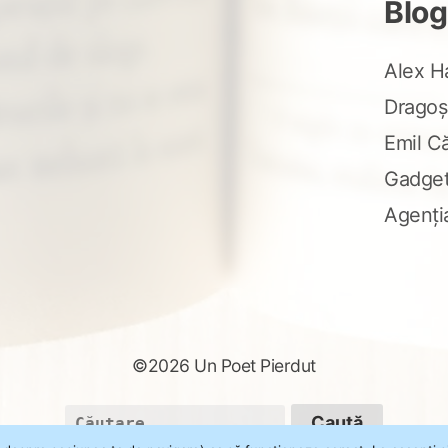
Blog
Alex H
Dragoș
Emil C
Gadge
Agenți
©2026 Un Poet Pierdut
Caută
după: