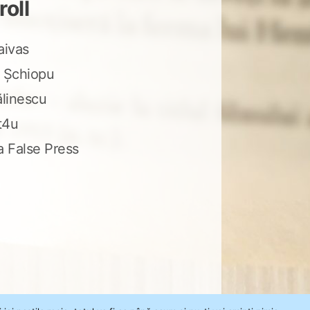
roll
aivas
 Șchiopu
ălinescu
t4u
a False Press