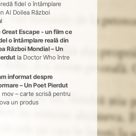
 redă fidel o întâmplare
in Al Doilea Război
l
 Great Escape - un film ce
del o întâmplare reală din
lea Război Mondial – Un
ierdut
la
Doctor Who între
m informat despre
ormare – Un Poet Pierdut
 mov – carte scrisă pentru
ova un produs