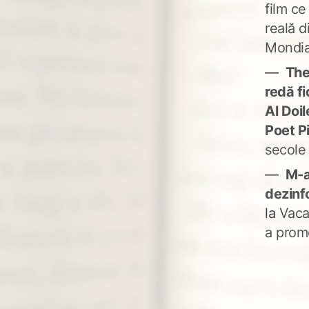
film ce
reală d
Mondia
The
redă fi
Al Doi
Poet P
secole
M-a
dezinf
la
Vaca
a prom