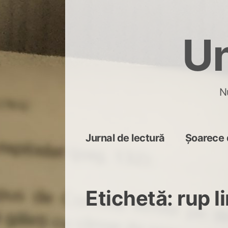
Skip
to
Un
content
N
Jurnal de lectură
Șoarece 
Etichetă:
rup l