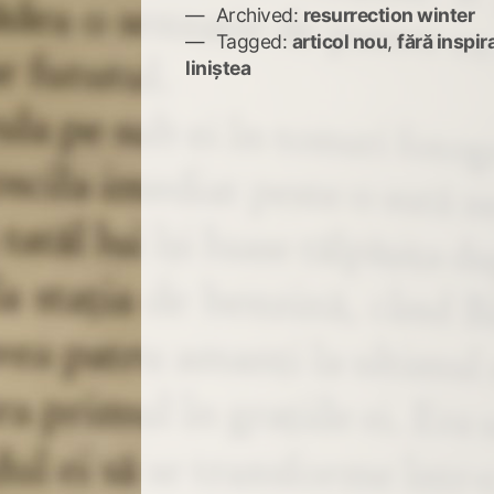
Archived:
resurrection winter
Tagged:
articol nou
,
fără inspir
liniștea