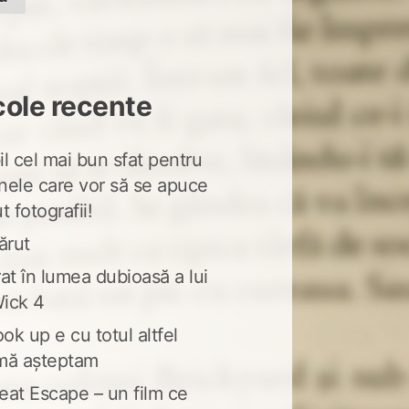
cole recente
l cel mai bun sfat pentru
nele care vor să se apuce
t fotografii!
ărut
at în lumea dubioasă a lui
ick 4
ook up e cu totul altfel
mă așteptam
eat Escape – un film ce