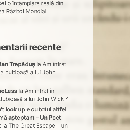
del o întâmplare reală din
lea Război Mondial
ntarii recente
fan Trepăduș
la
Am intrat
ea dubioasă a lui John
peLess
la
Am intrat în
dubioasă a lui John Wick 4
t look up e cu totul altfel
mă așteptam – Un Poet
t
la
The Great Escape – un