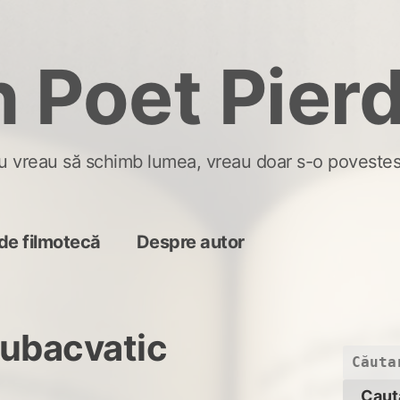
 Poet Pier
u vreau să schimb lumea, vreau doar s-o povestes
de filmotecă
Despre autor
subacvatic
Caută
după: