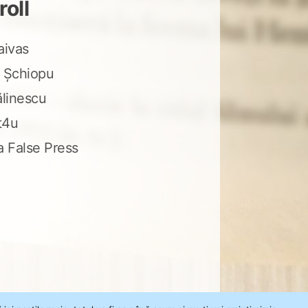
roll
aivas
 Șchiopu
ălinescu
t4u
a False Press