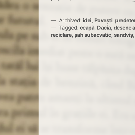
Archived:
idei
,
Povești
,
predete
Tagged:
ceapă
,
Dacia
,
desene 
reciclare
,
șah subacvatic
,
sandviș