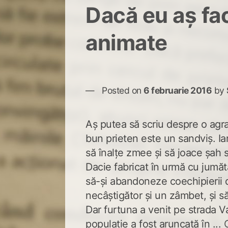
Dacă eu aș fa
animate
Posted on
6 februarie 2016
by
Aș putea să scriu despre o agra
bun prieten este un sandviș. Iar
să înalțe zmee și să joace șah 
Dacie fabricat în urmă cu jumăt
să-și abandoneze coechipierii d
necâștigător și un zâmbet, și să 
Dar furtuna a venit pe strada V
populație a fost aruncată în ...