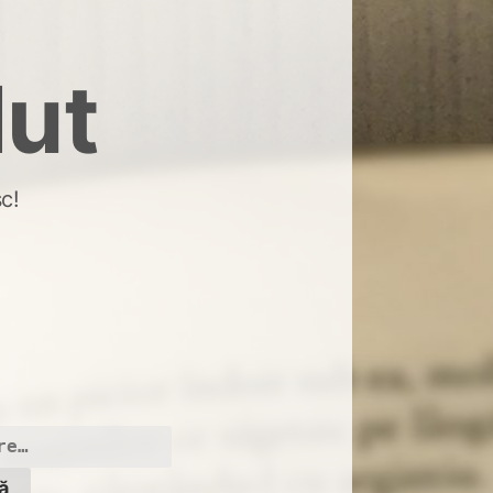
dut
c!