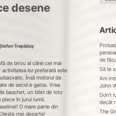
ce desene
Arti
Probabi
Ștefan Trepăduș
persoa
de făcu
fă de birou al cărei cel mai
Să te s
 activitatea lor preferată este
subacvatic. Însă motorul de
Am intr
ate de secol e gelos. Vrea
John W
e baschet, un bilet de loto
Don’t l
plece în jurul lumii.
decât 
aselinei! O mare parte din
The Gr
Citește mai departe!