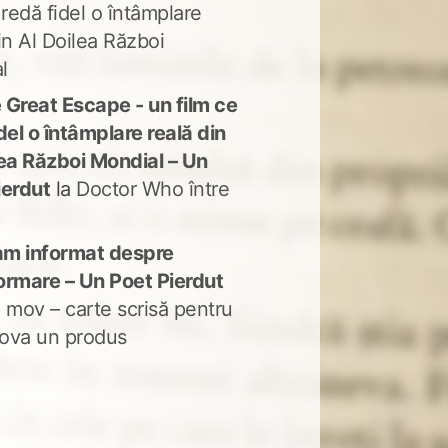
 redă fidel o întâmplare
in Al Doilea Război
l
 Great Escape - un film ce
del o întâmplare reală din
lea Război Mondial – Un
ierdut
la
Doctor Who între
m informat despre
ormare – Un Poet Pierdut
 mov – carte scrisă pentru
ova un produs