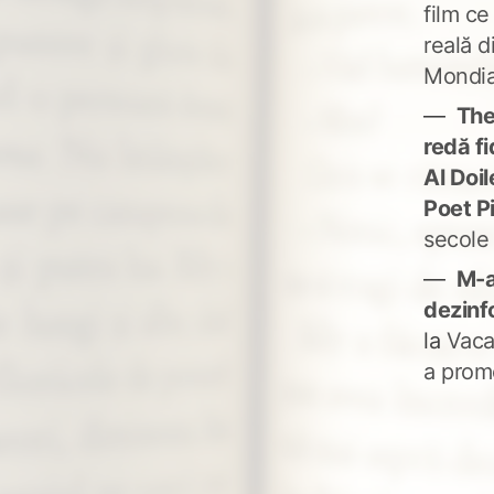
film ce
reală d
Mondia
The
redă fi
Al Doi
Poet P
secole
M-a
dezinf
la
Vaca
a prom