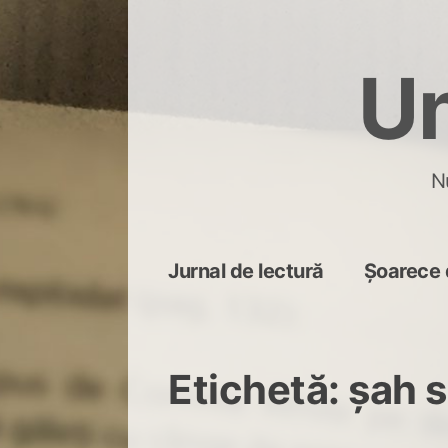
Skip
to
Un
content
N
Jurnal de lectură
Șoarece 
Etichetă:
șah 