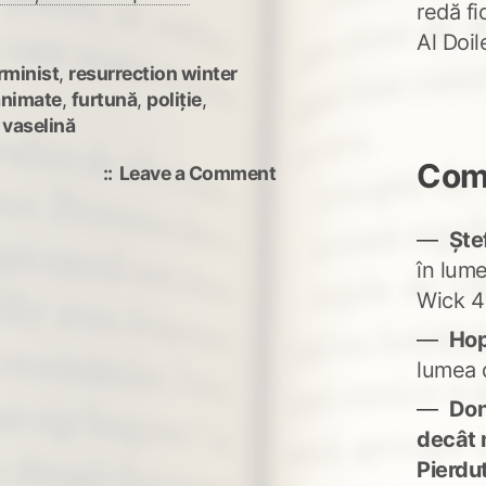
redă fi
Al Doi
rminist
,
resurrection winter
animate
,
furtună
,
poliție
,
,
vaselină
Come
on
Leave a Comment
Dacă
eu
Ște
aș
în lum
face
Wick 4
desene
animate
Ho
lumea 
Don'
decât 
Pierdu