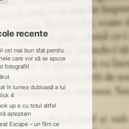
cole recente
l cel mai bun sfat pentru
nele care vor să se apuce
t fotografii!
ărut
at în lumea dubioasă a lui
ick 4
ook up e cu totul altfel
mă așteptam
eat Escape – un film ce