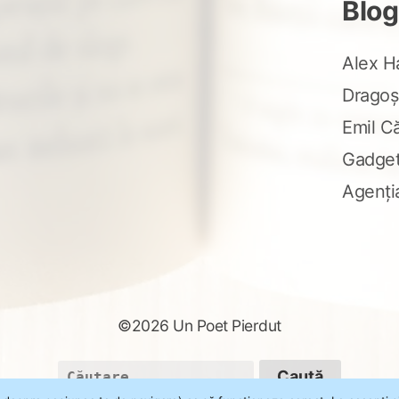
Blog
Alex H
Dragoș
Emil C
Gadge
Agenți
©2026 Un Poet Pierdut
Caută
după: