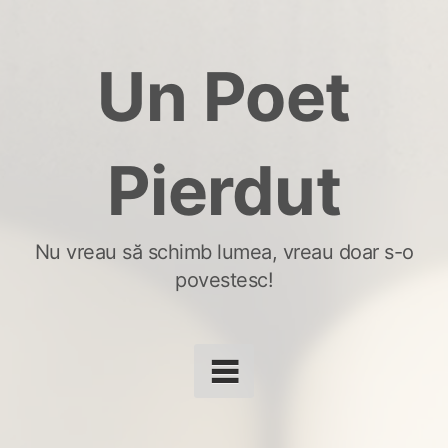
Skip
to
Un Poet
content
Pierdut
Nu vreau să schimb lumea, vreau doar s-o
povestesc!