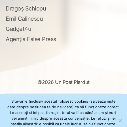
Dragoș Șchiopu
Emil Călinescu
Gadget4u
Agenția False Press
©2026 Un Poet Pierdut
Caută
Site-urile (inclusiv acesta) folosesc cookies (salvează niște
după:
date despre sesiunea ta de navigare) ca să funcționeze corect.
Le accepți și iei pastila roșie: totul va fi ca până acum și nu-ți
vei aminti nimic despre această conversație. Le refuzi și iei
pastila albastră: e posibil ca unele lucruri să nu funcționeze.
Powered by
WordPress