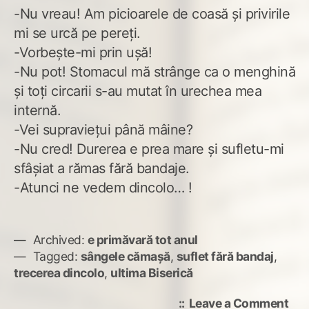
-Nu vreau! Am picioarele de coasă şi privirile
mi se urcă pe pereţi.
-Vorbeşte-mi prin uşă!
-Nu pot! Stomacul mă strânge ca o menghină
şi toţi circarii s-au mutat în urechea mea
internă.
-Vei supravieţui până mâine?
-Nu cred! Durerea e prea mare şi sufletu-mi
sfâşiat a rămas fără bandaje.
-Atunci ne vedem dincolo… !
Archived:
e primăvară tot anul
Tagged:
sângele cămaşă
,
suflet fără bandaj
,
trecerea dincolo
,
ultima Biserică
on
Leave a Comment