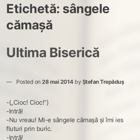
Etichetă:
sângele
cămaşă
Ultima Biserică
Posted on
28 mai 2014
by
Ștefan Trepăduș
-(„Cioc! Cioc!”)
-Intră!
-Nu vreau! Mi-e sângele cămaşă şi îmi ies
fluturi prin buric.
-Intră!