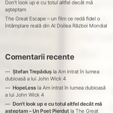
Don’t look up e cu totul altfel decât mă
așteptam
The Great Escape – un film ce redă fidel o
întâmplare reală din Al Doilea Război Mondial
Comentarii recente
Ștefan Trepăduș
la
Am intrat în lumea
dubioasă a lui John Wick 4
HopeLess
la
Am intrat în lumea dubioasă
a lui John Wick 4
Don't look up e cu totul altfel decât mă
așteptam – Un Poet Pierdut
la
The Great