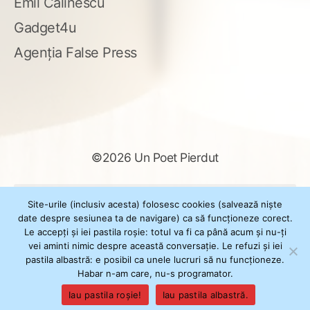
Emil Călinescu
Gadget4u
Agenția False Press
©2026 Un Poet Pierdut
Caută
Site-urile (inclusiv acesta) folosesc cookies (salvează niște
după:
date despre sesiunea ta de navigare) ca să funcționeze corect.
Le accepți și iei pastila roșie: totul va fi ca până acum și nu-ți
vei aminti nimic despre această conversație. Le refuzi și iei
pastila albastră: e posibil ca unele lucruri să nu funcționeze.
Powered by
WordPress
Habar n-am care, nu-s programator.
Theme
XSimply
by Il Jester
Iau pastila roșie!
Iau pastila albastră.