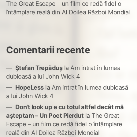
The Great Escape – un film ce redă fidel o
întâmplare reală din Al Doilea Război Mondial
Comentarii recente
Ștefan Trepăduș
la
Am intrat în lumea
dubioasă a lui John Wick 4
HopeLess
la
Am intrat în lumea dubioasă
a lui John Wick 4
Don't look up e cu totul altfel decât mă
așteptam – Un Poet Pierdut
la
The Great
Escape – un film ce redă fidel o întâmplare
reală din Al Doilea Război Mondial