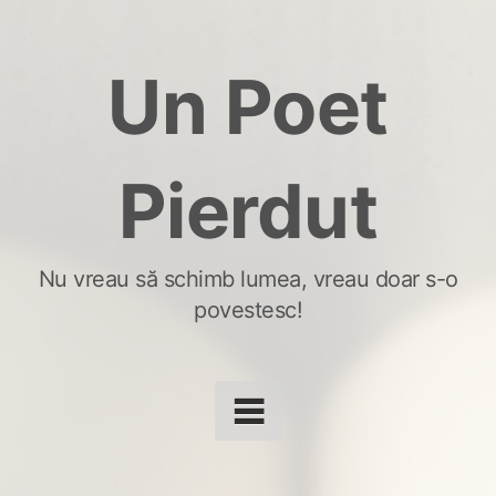
Skip
to
Un Poet
content
Pierdut
Nu vreau să schimb lumea, vreau doar s-o
povestesc!