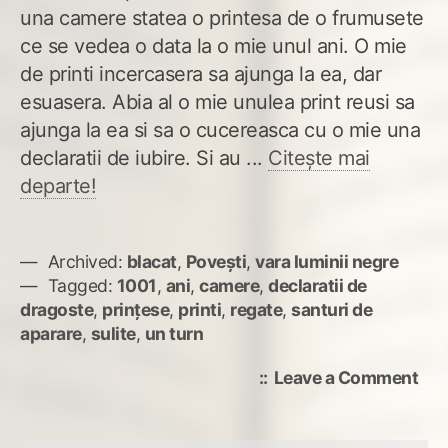
una camere statea o printesa de o frumusete
ce se vedea o data la o mie unul ani. O mie
de printi incercasera sa ajunga la ea, dar
esuasera. Abia al o mie unulea print reusi sa
ajunga la ea si sa o cucereasca cu o mie una
declaratii de iubire. Si au ...
Citește mai
departe!
Archived:
blacat
,
Povești
,
vara luminii negre
Tagged:
1001
,
ani
,
camere
,
declaratii de
dragoste
,
prințese
,
printi
,
regate
,
santuri de
aparare
,
sulite
,
un turn
on
Leave a Comment
100
pov