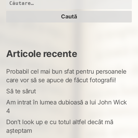
cu
Caută
pri
după:
Articole recente
Probabil cel mai bun sfat pentru persoanele
care vor să se apuce de făcut fotografii!
Să te sărut
Am intrat în lumea dubioasă a lui John Wick
4
Don’t look up e cu totul altfel decât mă
așteptam