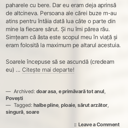
paharele cu bere. Dar eu eram deja aprinsă
de altcineva. Persoana ale cărei buze m-au
atins pentru întâia dată lua câte o parte din
mine la fiecare sărut. Și nu îmi părea rău.
Simțeam că ăsta este scopul meu în viață și
eram folosită la maximum pe altarul acestuia.
Soarele începuse să se ascundă (credeam
eu) ...
Citește mai departe!
Archived:
doar asa
,
e primăvară tot anul
,
Povești
Tagged:
halbe pline
,
ploaie
,
sărut arzător
,
singură
,
soare
on
Leave a Comment