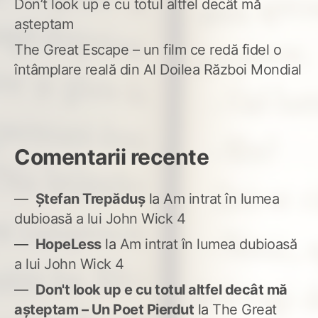
Don’t look up e cu totul altfel decât mă
așteptam
The Great Escape – un film ce redă fidel o
întâmplare reală din Al Doilea Război Mondial
Comentarii recente
Ștefan Trepăduș
la
Am intrat în lumea
dubioasă a lui John Wick 4
HopeLess
la
Am intrat în lumea dubioasă
a lui John Wick 4
Don't look up e cu totul altfel decât mă
așteptam – Un Poet Pierdut
la
The Great