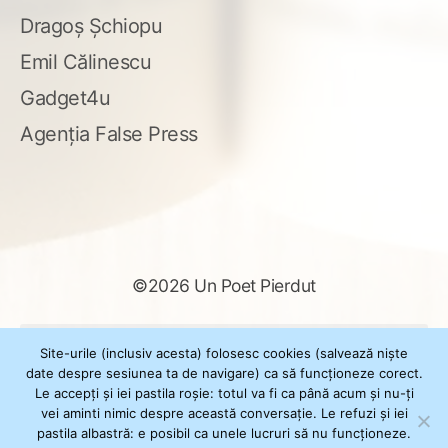
Dragoș Șchiopu
Emil Călinescu
Gadget4u
Agenția False Press
©2026 Un Poet Pierdut
Caută
Site-urile (inclusiv acesta) folosesc cookies (salvează niște
după:
date despre sesiunea ta de navigare) ca să funcționeze corect.
Le accepți și iei pastila roșie: totul va fi ca până acum și nu-ți
vei aminti nimic despre această conversație. Le refuzi și iei
pastila albastră: e posibil ca unele lucruri să nu funcționeze.
Powered by
WordPress