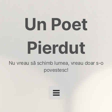
Skip
to
Un Poet
content
Pierdut
Nu vreau să schimb lumea, vreau doar s-o
povestesc!