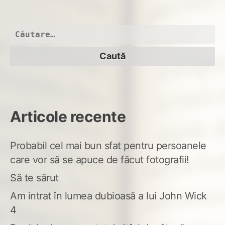
Am
sta
cu
Caută
ea
după:
doa
cât
s-
o
ard
Articole recente
Probabil cel mai bun sfat pentru persoanele
care vor să se apuce de făcut fotografii!
Să te sărut
Am intrat în lumea dubioasă a lui John Wick
4