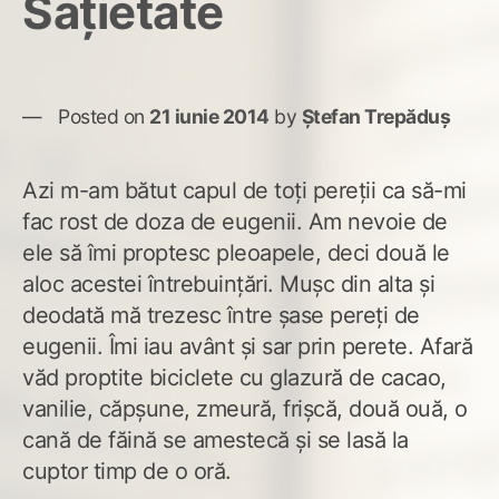
Saţietate
Posted on
21 iunie 2014
by
Ștefan Trepăduș
Azi m-am bătut capul de toţi pereţii ca să-mi
fac rost de doza de eugenii. Am nevoie de
ele să îmi proptesc pleoapele, deci două le
aloc acestei întrebuinţări. Muşc din alta şi
deodată mă trezesc între şase pereţi de
eugenii. Îmi iau avânt şi sar prin perete. Afară
văd proptite biciclete cu glazură de cacao,
vanilie, căpşune, zmeură, frişcă, două ouă, o
cană de făină se amestecă şi se lasă la
cuptor timp de o oră.