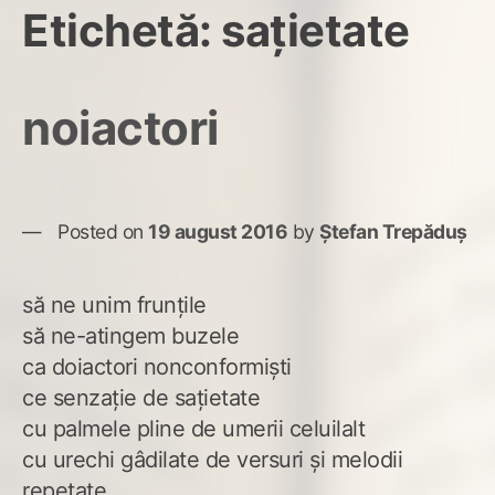
Etichetă:
sațietate
noiactori
Posted on
19 august 2016
by
Ștefan Trepăduș
să ne unim frunțile
să ne-atingem buzele
ca doiactori nonconformiști
ce senzație de sațietate
cu palmele pline de umerii celuilalt
cu urechi gâdilate de versuri și melodii
repetate