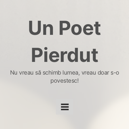
Skip
to
Un Poet
content
Pierdut
Nu vreau să schimb lumea, vreau doar s-o
povestesc!