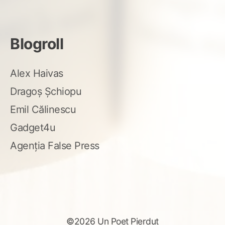
Blogroll
Alex Haivas
Dragoș Șchiopu
Emil Călinescu
Gadget4u
Agenția False Press
©2026 Un Poet Pierdut