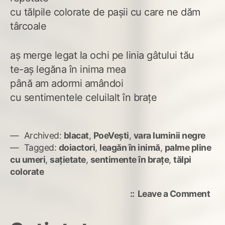
cu tălpile colorate de pașii cu care ne dăm
târcoale
aș merge legat la ochi pe linia gâtului tău
te-aș legăna în inima mea
până am adormi amândoi
cu sentimentele celuilalt în brațe
Archived:
blacat
,
PoeVești
,
vara luminii negre
Tagged:
doiactori
,
leagăn în inimă
,
palme pline
cu umeri
,
sațietate
,
sentimente în brațe
,
tălpi
colorate
on
Leave a Comment
noi