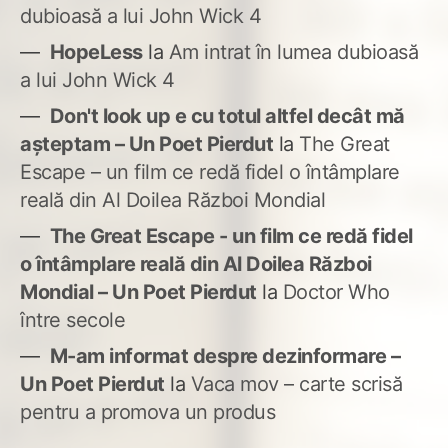
dubioasă a lui John Wick 4
HopeLess
la
Am intrat în lumea dubioasă
a lui John Wick 4
Don't look up e cu totul altfel decât mă
așteptam – Un Poet Pierdut
la
The Great
Escape – un film ce redă fidel o întâmplare
reală din Al Doilea Război Mondial
The Great Escape - un film ce redă fidel
o întâmplare reală din Al Doilea Război
Mondial – Un Poet Pierdut
la
Doctor Who
între secole
M-am informat despre dezinformare –
Un Poet Pierdut
la
Vaca mov – carte scrisă
pentru a promova un produs