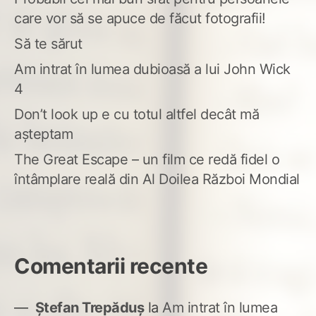
care vor să se apuce de făcut fotografii!
Să te sărut
Am intrat în lumea dubioasă a lui John Wick
4
Don’t look up e cu totul altfel decât mă
așteptam
The Great Escape – un film ce redă fidel o
întâmplare reală din Al Doilea Război Mondial
Comentarii recente
Ștefan Trepăduș
la
Am intrat în lumea