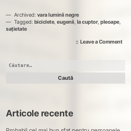
Archived:
vara luminii negre
Tagged:
biciclete
,
eugenii
,
la cuptor
,
pleoape
,
sațietate
on
Leave a Comment
Saţ
Caută
după:
Articole recente
Probabil cel mai bun sfat pentru persoanele