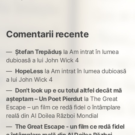
Comentarii recente
Ștefan Trepăduș
la
Am intrat în lumea
dubioasă a lui John Wick 4
HopeLess
la
Am intrat în lumea dubioasă
a lui John Wick 4
Don't look up e cu totul altfel decât mă
așteptam – Un Poet Pierdut
la
The Great
Escape – un film ce redă fidel o întâmplare
reală din Al Doilea Război Mondial
The Great Escape - un film ce redă fidel