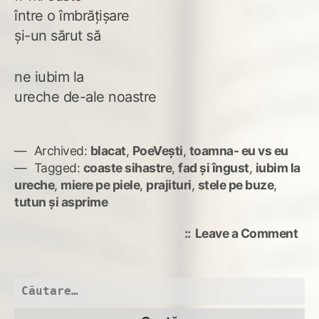
între o îmbrățișare
și-un sărut să
ne iubim la
ureche de-ale noastre
Archived:
blacat
,
PoeVești
,
toamna- eu vs eu
Tagged:
coaste sihastre
,
fad și îngust
,
iubim la
ureche
,
miere pe piele
,
prajituri
,
stele pe buze
,
tutun și asprime
on
Leave a Comment
coa
sih
Caută
după: