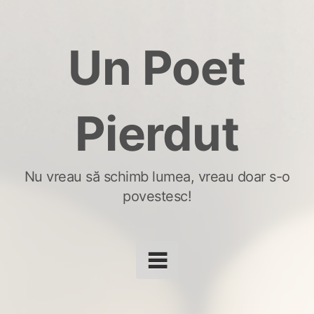
Skip
to
Un Poet
content
Pierdut
Nu vreau să schimb lumea, vreau doar s-o
povestesc!