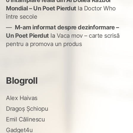
o întâmplare reală din Al Doilea Război
Mondial – Un Poet Pierdut
la
Doctor Who
între secole
M-am informat despre dezinformare –
Un Poet Pierdut
la
Vaca mov – carte scrisă
pentru a promova un produs
Blogroll
Alex Haivas
Dragoș Șchiopu
Emil Călinescu
Gadget4u