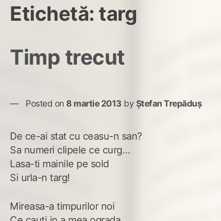
Etichetă:
targ
Timp trecut
Posted on
8 martie 2013
by
Ștefan Trepăduș
De ce-ai stat cu ceasu-n san?
Sa numeri clipele ce curg…
Lasa-ti mainile pe sold
Si urla-n targ!
Mireasa-a timpurilor noi
Ce cauti in a mea ograda