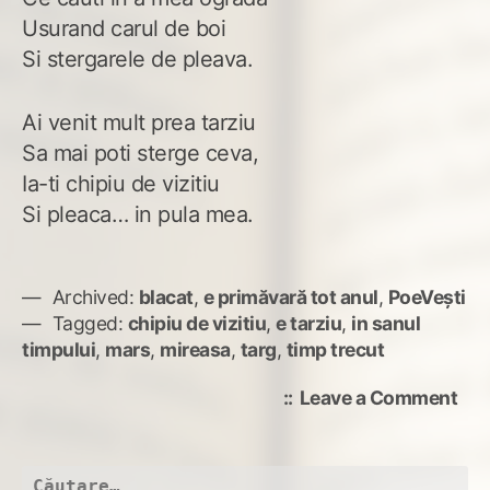
Usurand carul de boi
Si stergarele de pleava.
Ai venit mult prea tarziu
Sa mai poti sterge ceva,
Ia-ti chipiu de vizitiu
Si pleaca… in pula mea.
Archived:
blacat
,
e primăvară tot anul
,
PoeVești
Tagged:
chipiu de vizitiu
,
e tarziu
,
in sanul
timpului
,
mars
,
mireasa
,
targ
,
timp trecut
on
Leave a Comment
Ti
tre
Caută