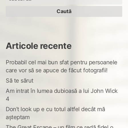
după:
Articole recente
Probabil cel mai bun sfat pentru persoanele
care vor să se apuce de făcut fotografii!
Să te sărut
Am intrat în lumea dubioasă a lui John Wick
4
Don’t look up e cu totul altfel decât mă
așteptam
The Great Escape – un film ce redă fidel o