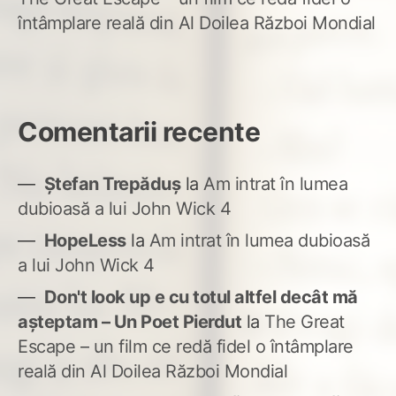
întâmplare reală din Al Doilea Război Mondial
Comentarii recente
Ștefan Trepăduș
la
Am intrat în lumea
dubioasă a lui John Wick 4
HopeLess
la
Am intrat în lumea dubioasă
a lui John Wick 4
Don't look up e cu totul altfel decât mă
așteptam – Un Poet Pierdut
la
The Great
Escape – un film ce redă fidel o întâmplare
reală din Al Doilea Război Mondial