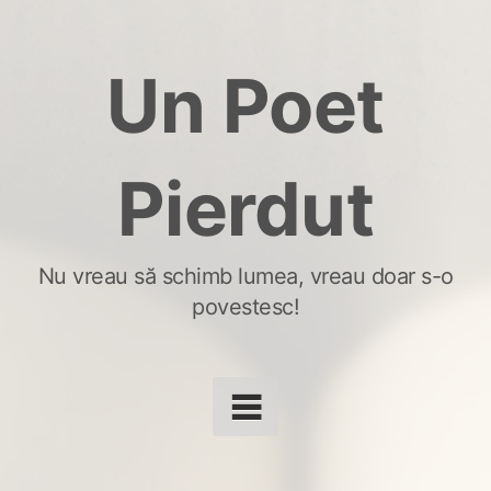
Skip
to
Un Poet
content
Pierdut
Nu vreau să schimb lumea, vreau doar s-o
povestesc!