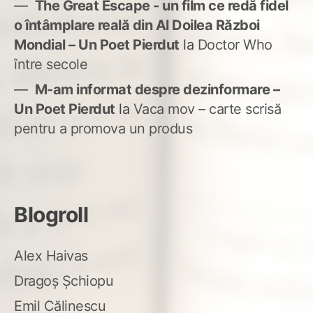
The Great Escape - un film ce redă fidel
o întâmplare reală din Al Doilea Război
Mondial – Un Poet Pierdut
la
Doctor Who
între secole
M-am informat despre dezinformare –
Un Poet Pierdut
la
Vaca mov – carte scrisă
pentru a promova un produs
Blogroll
Alex Haivas
Dragoș Șchiopu
Emil Călinescu