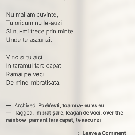
Nu mai am cuvinte,
Tu oricum nu le-auzi
Si nu-mi trece prin minte
Unde te ascunzi.
Vino si tu aici
In taramul fara capat
Ramai pe veci
De mine-mbratisata.
Archived:
PoeVești
,
toamna- eu vs eu
Tagged:
îmbrățișare
,
leagan de voci
,
over the
rainbow
,
pamant fara capat
,
te ascunzi
on
Leave a Comment