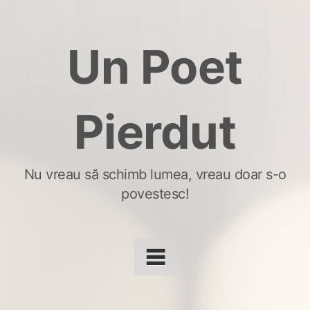
Skip
to
Un Poet
content
Pierdut
Nu vreau să schimb lumea, vreau doar s-o
povestesc!