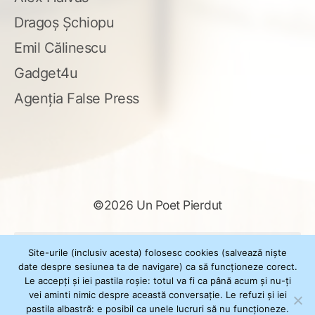
Dragoș Șchiopu
Emil Călinescu
Gadget4u
Agenția False Press
©2026 Un Poet Pierdut
Caută
Site-urile (inclusiv acesta) folosesc cookies (salvează niște
după:
date despre sesiunea ta de navigare) ca să funcționeze corect.
Le accepți și iei pastila roșie: totul va fi ca până acum și nu-ți
vei aminti nimic despre această conversație. Le refuzi și iei
pastila albastră: e posibil ca unele lucruri să nu funcționeze.