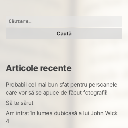
Som
ove
the
Caută
rai
după:
Articole recente
Probabil cel mai bun sfat pentru persoanele
care vor să se apuce de făcut fotografii!
Să te sărut
Am intrat în lumea dubioasă a lui John Wick
4