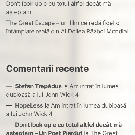
Don’t look up e cu totul altfel decât mă
așteptam
The Great Escape – un film ce redă fidel o
întâmplare reală din Al Doilea Război Mondial
Comentarii recente
Ștefan Trepăduș
la
Am intrat în lumea
dubioasă a lui John Wick 4
HopeLess
la
Am intrat în lumea dubioasă
a lui John Wick 4
Don't look up e cu totul altfel decât mă
așteptam – Un Poet Pierdut
la
The Great