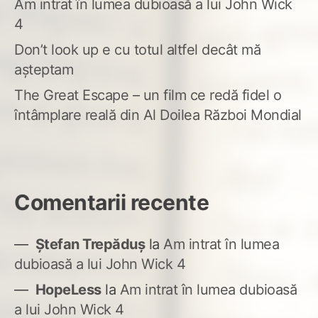
Am intrat în lumea dubioasă a lui John Wick
4
Don’t look up e cu totul altfel decât mă
așteptam
The Great Escape – un film ce redă fidel o
întâmplare reală din Al Doilea Război Mondial
Comentarii recente
Ștefan Trepăduș
la
Am intrat în lumea
dubioasă a lui John Wick 4
HopeLess
la
Am intrat în lumea dubioasă
a lui John Wick 4