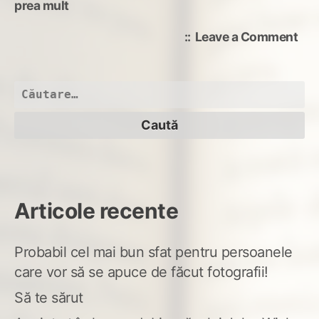
prea mult
on
Leave a Comment
cân
de
duș
Caută
și
după:
șop
Articole recente
Probabil cel mai bun sfat pentru persoanele
care vor să se apuce de făcut fotografii!
Să te sărut