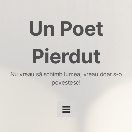
Skip
to
Un Poet
content
Pierdut
Nu vreau să schimb lumea, vreau doar s-o
povestesc!