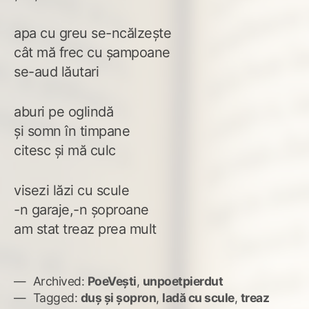
apa cu greu se-ncălzește
cât mă frec cu șampoane
se-aud lăutari
aburi pe oglindă
și somn în timpane
citesc și mă culc
visezi lăzi cu scule
-n garaje,-n șoproane
am stat treaz prea mult
Archived:
PoeVești
,
unpoetpierdut
Tagged:
duș și șopron
,
ladă cu scule
,
treaz