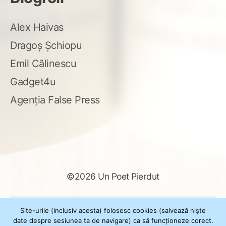
Alex Haivas
Dragoș Șchiopu
Emil Călinescu
Gadget4u
Agenția False Press
©2026 Un Poet Pierdut
Caută
Site-urile (inclusiv acesta) folosesc cookies (salvează niște
după:
date despre sesiunea ta de navigare) ca să funcționeze corect.