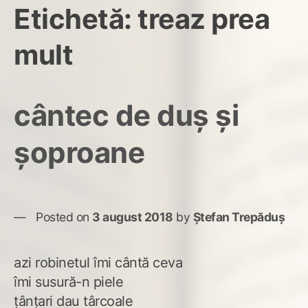
Etichetă:
treaz prea
mult
cântec de duș și
șoproane
Posted on
3 august 2018
by
Ștefan Trepăduș
azi robinetul îmi cântă ceva
îmi susură-n piele
țânțari dau târcoale