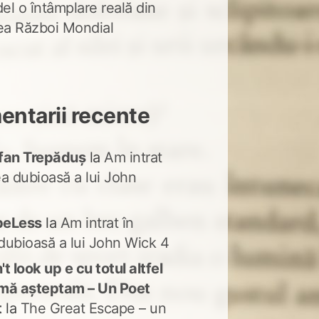
del o întâmplare reală din
lea Război Mondial
ntarii recente
fan Trepăduș
la
Am intrat
ea dubioasă a lui John
peLess
la
Am intrat în
dubioasă a lui John Wick 4
t look up e cu totul altfel
mă așteptam – Un Poet
t
la
The Great Escape – un