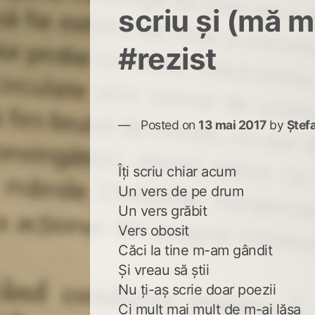
scriu și (mă m
#rezist
Posted on
13 mai 2017
by
Ștef
Îți scriu chiar acum
Un vers de pe drum
Un vers grăbit
Vers obosit
Căci la tine m-am gândit
Și vreau să știi
Nu ți-aș scrie doar poezii
Ci mult mai mult de m-ai lăsa