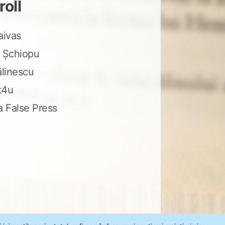
roll
aivas
 Șchiopu
ălinescu
t4u
a False Press