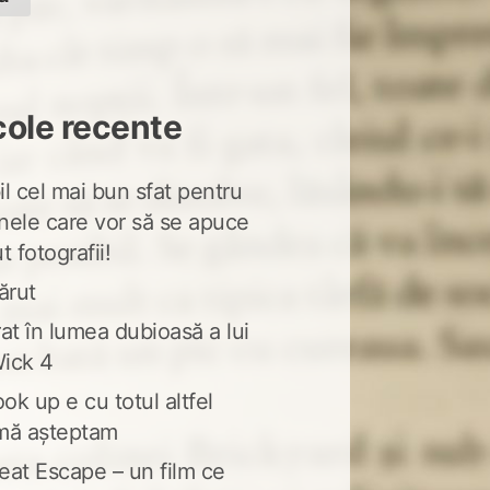
cole recente
l cel mai bun sfat pentru
nele care vor să se apuce
t fotografii!
ărut
at în lumea dubioasă a lui
ick 4
ook up e cu totul altfel
mă așteptam
eat Escape – un film ce