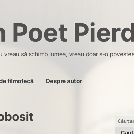
 Poet Pier
u vreau să schimb lumea, vreau doar s-o povestes
de filmotecă
Despre autor
obosit
Caută
după: