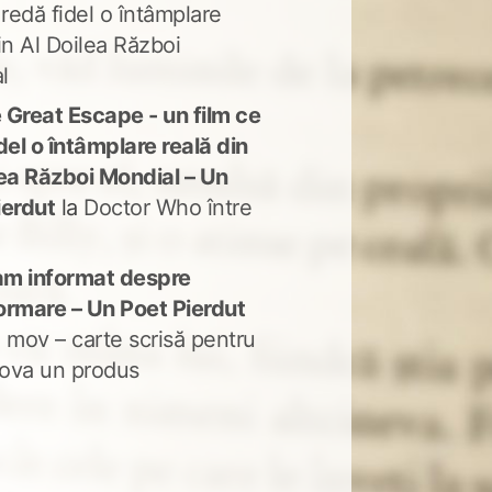
 redă fidel o întâmplare
in Al Doilea Război
l
 Great Escape - un film ce
del o întâmplare reală din
lea Război Mondial – Un
ierdut
la
Doctor Who între
m informat despre
ormare – Un Poet Pierdut
 mov – carte scrisă pentru
ova un produs