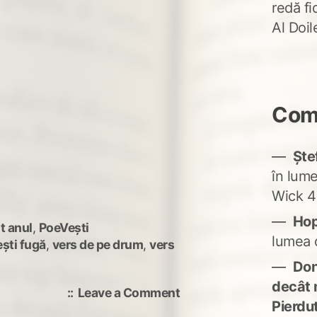
redă fi
Al Doi
Come
Ște
în lum
Wick 4
Ho
t anul
,
PoeVești
lumea 
ești fugă
,
vers de pe drum
,
vers
Don'
decât 
on
Leave a Comment
Pierdu
scriu