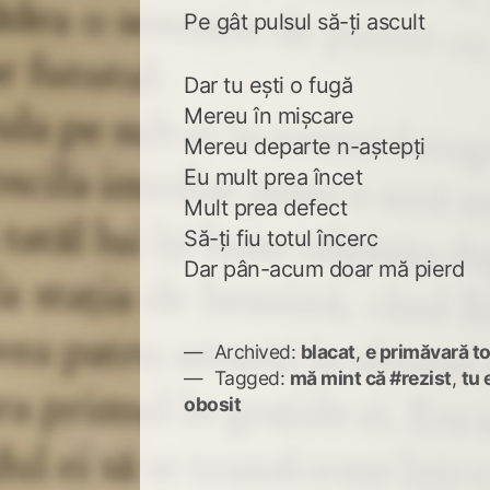
Pe gât pulsul să-ți ascult
Dar tu ești o fugă
Mereu în mișcare
Mereu departe n-aștepți
Eu mult prea încet
Mult prea defect
Să-ți fiu totul încerc
Dar pân-acum doar mă pierd
Archived:
blacat
,
e primăvară to
Tagged:
mă mint că #rezist
,
tu 
obosit