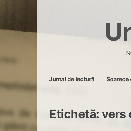
Skip
to
Un
content
N
Jurnal de lectură
Șoarece 
Etichetă:
vers 