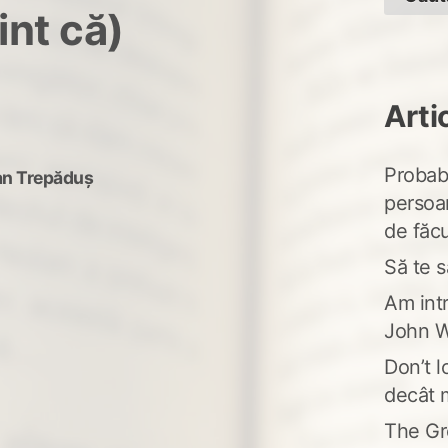
int că)
Arti
Probabi
an Trepăduș
persoa
de făcu
Să te s
Am intr
John W
Don’t l
decât 
The Gr