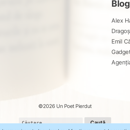
Blog
Alex H
Dragoș
Emil C
Gadge
Agenți
©2026 Un Poet Pierdut
Caută
după: