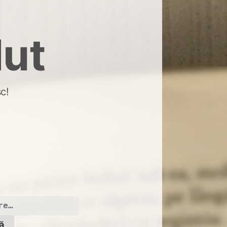
dut
c!