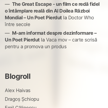
The Great Escape - un film ce redă fidel
o întâmplare reală din Al Doilea Război
Mondial – Un Poet Pierdut
la
Doctor Who
între secole
M-am informat despre dezinformare –
Un Poet Pierdut
la
Vaca mov – carte scrisă
pentru a promova un produs
Blogroll
Alex Haivas
Dragoș Șchiopu
Emil Călinescu