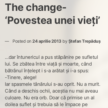
The change-
‘Povestea unei vieţi’
Posted on
24 aprilie 2013
by
Ștefan Trepăduș
…dar întunericul a pus stăpânire pe sufletul
lui. Se zbătea între viaţă şi moarte, când
bătrânul înţelept i s-a arătat şi i-a spus:
-Tinere, alege!
Iar spasmele tânărului s-au oprit. Nu a murit.
Când a deschis ochii, aceştia nu mai aveau
culoare. Nu era orb. Doar că primise un al
doilea suflet şi trebuia să le împace pe