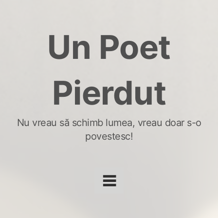
Skip
to
Un Poet
content
Pierdut
Nu vreau să schimb lumea, vreau doar s-o
povestesc!