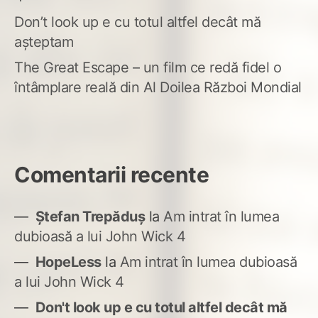
Don’t look up e cu totul altfel decât mă
așteptam
The Great Escape – un film ce redă fidel o
întâmplare reală din Al Doilea Război Mondial
Comentarii recente
Ștefan Trepăduș
la
Am intrat în lumea
dubioasă a lui John Wick 4
HopeLess
la
Am intrat în lumea dubioasă
a lui John Wick 4
Don't look up e cu totul altfel decât mă