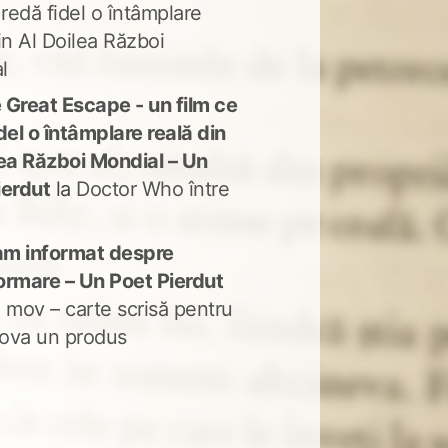
 redă fidel o întâmplare
in Al Doilea Război
l
 Great Escape - un film ce
del o întâmplare reală din
lea Război Mondial – Un
ierdut
la
Doctor Who între
m informat despre
ormare – Un Poet Pierdut
 mov – carte scrisă pentru
ova un produs