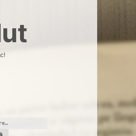
dut
c!