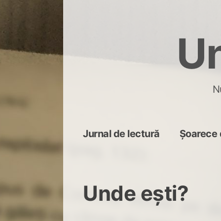
Skip
to
Un
content
N
Jurnal de lectură
Șoarece 
Unde eşti?