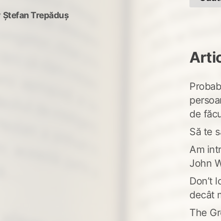
y
Ștefan Trepăduș
Arti
Probabi
persoa
de făcu
Să te s
Am intr
John W
Don’t l
decât 
The Gr