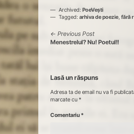
Archived:
PoeVești
Tagged:
arhiva de poezie
,
fără 
Navigare
Previous
Previous Post
post:
Menestrelul? Nu! Poetul!!
în
articole
Lasă un răspuns
Adresa ta de email nu va fi publicat
marcate cu
*
Comentariu
*