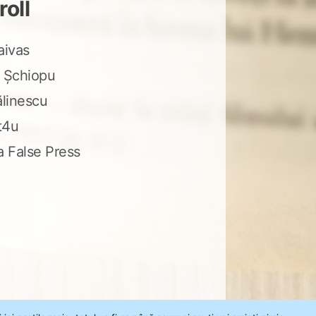
roll
aivas
 Șchiopu
ălinescu
t4u
a False Press