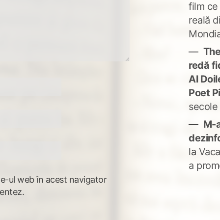
film ce
reală d
Mondia
The
redă fi
Al Doi
Poet P
secole
M-a
dezinf
la
Vaca
a prom
te-ul web în acest navigator
entez.