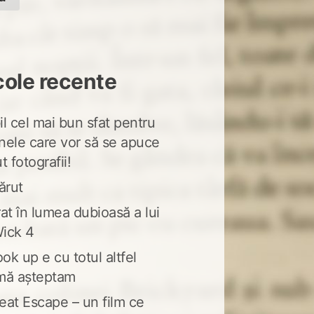
cole recente
l cel mai bun sfat pentru
nele care vor să se apuce
t fotografii!
ărut
at în lumea dubioasă a lui
ick 4
ook up e cu totul altfel
mă așteptam
eat Escape – un film ce