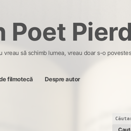
 Poet Pier
u vreau să schimb lumea, vreau doar s-o povestes
de filmotecă
Despre autor
Caută
după: