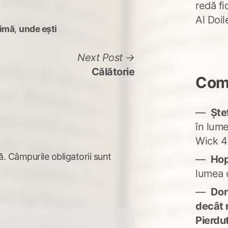
redă fi
Al Doi
rimă
,
unde ești
Next
Next Post
post:
Călătorie
Come
Ște
în lum
Wick 4
ă.
Câmpurile obligatorii sunt
Ho
lumea 
Don'
decât 
Pierdu