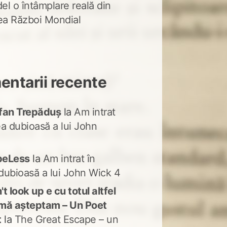
del o întâmplare reală din
lea Război Mondial
ntarii recente
fan Trepăduș
la
Am intrat
ea dubioasă a lui John
peLess
la
Am intrat în
dubioasă a lui John Wick 4
t look up e cu totul altfel
mă așteptam – Un Poet
t
la
The Great Escape – un