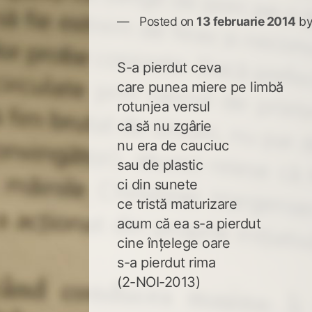
Posted on
13 februarie 2014
b
S-a pierdut ceva
care punea miere pe limbă
rotunjea versul
ca să nu zgârie
nu era de cauciuc
sau de plastic
ci din sunete
ce tristă maturizare
acum că ea s-a pierdut
cine înţelege oare
s-a pierdut rima
(2-NOI-2013)