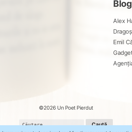
Blog
Alex H
Dragoș
Emil C
Gadge
Agenți
©2026 Un Poet Pierdut
Caută
după: