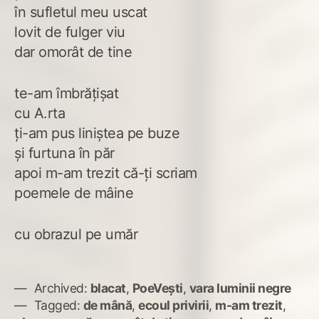
în sufletul meu uscat
lovit de fulger viu
dar omorât de tine
te-am îmbrățișat
cu A.rta
ți-am pus liniștea pe buze
și furtuna în păr
apoi m-am trezit că-ți scriam
poemele de mâine
cu obrazul pe umăr
Archived:
blacat
,
PoeVești
,
vara luminii negre
Tagged:
de mână
,
ecoul privirii
,
m-am trezit
,