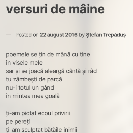
versuri de mâine
Posted on
22 august 2016
by
Ștefan Trepăduș
poemele se țin de mână cu tine
în visele mele
sar și se joacă aleargă cântă și râd
tu zâmbești de parcă
nu-i totul un gând
în mintea mea goală
ți-am pictat ecoul privirii
pe pereți
ți-am sculptat bătăile inimii