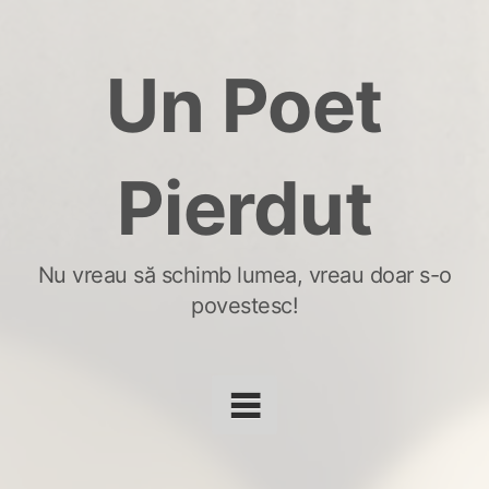
Skip
to
Un Poet
content
Pierdut
Nu vreau să schimb lumea, vreau doar s-o
povestesc!