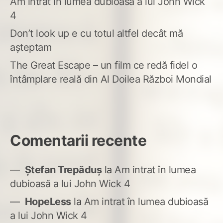
Am intrat în lumea dubioasă a lui John Wick
4
Don’t look up e cu totul altfel decât mă
așteptam
The Great Escape – un film ce redă fidel o
întâmplare reală din Al Doilea Război Mondial
Comentarii recente
Ștefan Trepăduș
la
Am intrat în lumea
dubioasă a lui John Wick 4
HopeLess
la
Am intrat în lumea dubioasă
a lui John Wick 4