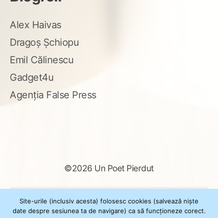
Alex Haivas
Dragoș Șchiopu
Emil Călinescu
Gadget4u
Agenția False Press
©2026 Un Poet Pierdut
Caută
Site-urile (inclusiv acesta) folosesc cookies (salvează niște
după:
date despre sesiunea ta de navigare) ca să funcționeze corect.