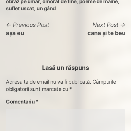
obraz pe umăr
,
omorât de tine
,
poeme de mâine
,
suflet uscat
,
un gând
Navigare
Previous
N
Previous Post
Next Post
post:
po
așa eu
cana și te beu
în
articole
Lasă un răspuns
Adresa ta de email nu va fi publicată.
Câmpurile
obligatorii sunt marcate cu
*
Comentariu
*