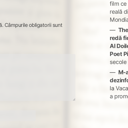
film ce
reală d
Mondia
ă.
Câmpurile obligatorii sunt
The
redă fi
Al Doi
Poet P
secole
M-a
dezinf
la
Vaca
a prom