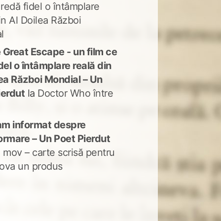
 redă fidel o întâmplare
in Al Doilea Război
l
 Great Escape - un film ce
del o întâmplare reală din
lea Război Mondial – Un
ierdut
la
Doctor Who între
m informat despre
ormare – Un Poet Pierdut
 mov – carte scrisă pentru
ova un produs