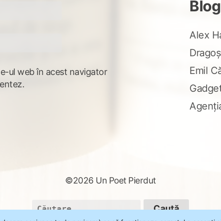
Blog
Alex H
Dragoș
Emil C
te-ul web în acest navigator
entez.
Gadge
Agenți
©2026 Un Poet Pierdut
Caută
după: