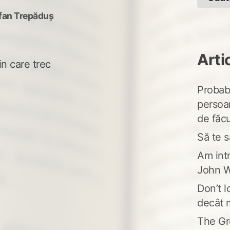
fan Trepăduș
Arti
in care trec
Probabi
persoa
de făcu
Să te s
Am intr
John W
Don’t l
decât 
The Gr