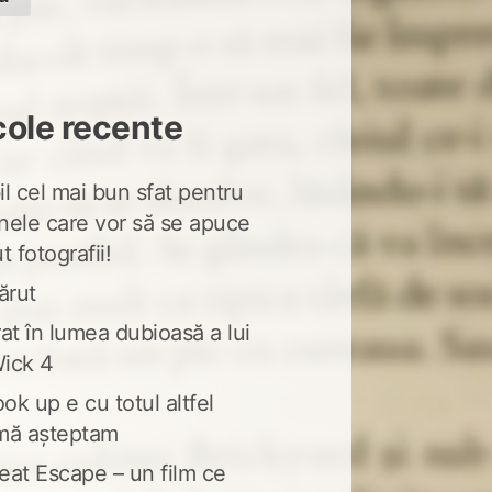
cole recente
l cel mai bun sfat pentru
nele care vor să se apuce
t fotografii!
ărut
at în lumea dubioasă a lui
ick 4
ook up e cu totul altfel
mă așteptam
eat Escape – un film ce