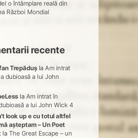
del o întâmplare reală din
lea Război Mondial
ntarii recente
fan Trepăduș
la
Am intrat
ea dubioasă a lui John
peLess
la
Am intrat în
dubioasă a lui John Wick 4
t look up e cu totul altfel
mă așteptam – Un Poet
t
la
The Great Escape – un