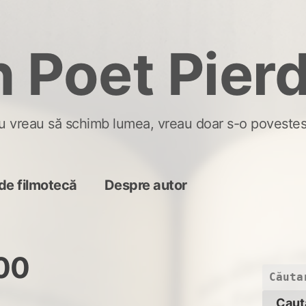
 Poet Pier
u vreau să schimb lumea, vreau doar s-o povestes
de filmotecă
Despre autor
000
Caută
după: