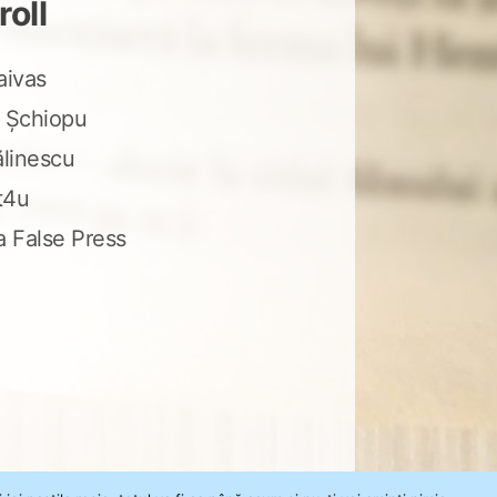
roll
aivas
 Șchiopu
ălinescu
t4u
a False Press