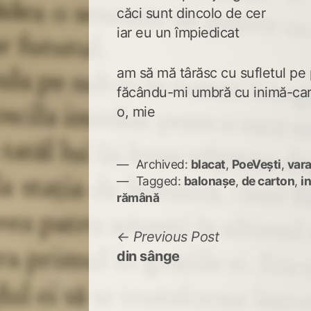
căci sunt dincolo de cer
iar eu un împiedicat
am să mă târăsc cu sufletul pe
făcându-mi umbră cu inimă-ca
o, mie
Archived:
blacat
,
PoeVești
,
vara
Tagged:
balonașe
,
de carton
,
i
rămână
Navigare
Previous
Previous Post
post:
din sânge
în
articole