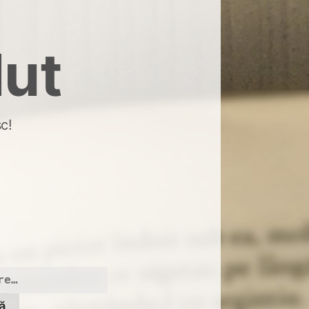
dut
c!