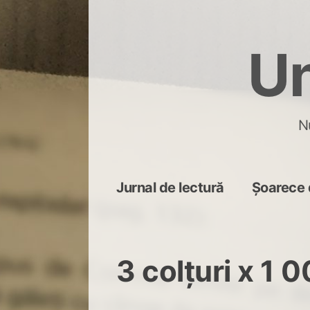
Skip
to
Un
content
N
Jurnal de lectură
Șoarece 
3 colțuri x 1 