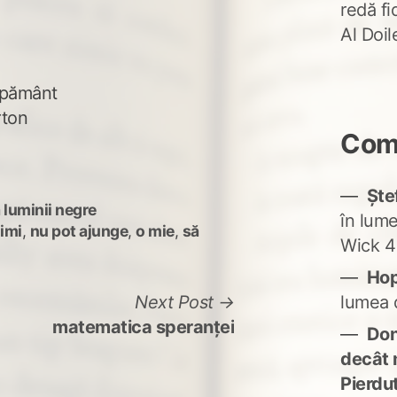
redă fi
Al Doi
 pământ
rton
Come
Ște
 luminii negre
în lum
nimi
,
nu pot ajunge
,
o mie
,
să
Wick 4
Ho
Next
lumea 
Next Post
post:
matematica speranței
Don'
decât 
Pierdu