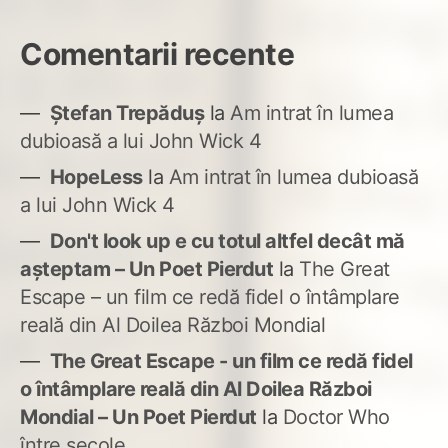
Comentarii recente
Ștefan Trepăduș
la
Am intrat în lumea
dubioasă a lui John Wick 4
HopeLess
la
Am intrat în lumea dubioasă
a lui John Wick 4
Don't look up e cu totul altfel decât mă
așteptam – Un Poet Pierdut
la
The Great
Escape – un film ce redă fidel o întâmplare
reală din Al Doilea Război Mondial
The Great Escape - un film ce redă fidel
o întâmplare reală din Al Doilea Război
Mondial – Un Poet Pierdut
la
Doctor Who
între secole