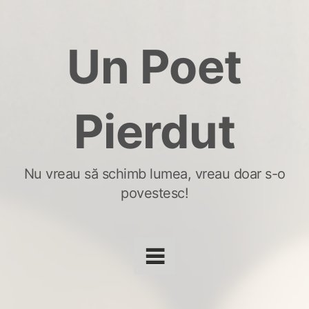
Skip
to
Un Poet
content
Pierdut
Nu vreau să schimb lumea, vreau doar s-o
povestesc!