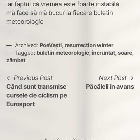
iar faptul că vremea este foarte instabilă
mă face să mă bucur la fiecare buletin
meteorologic
Archived:
PoeVești
,
resurrection winter
Tagged:
buletin meteorologic
,
încruntat
,
soare
,
zâmbet
Navigare
Previous
N
Previous Post
Next Post
post:
po
Când sunt transmise
Păcăleli în avans
în
cursele de ciclism pe
articole
Eurosport