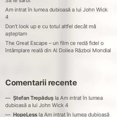
Să te sărut
Am intrat în lumea dubioasă a lui John Wick
4
Don’t look up e cu totul altfel decât mă
așteptam
The Great Escape – un film ce redă fidel o
întâmplare reală din Al Doilea Război Mondial
Comentarii recente
Ștefan Trepăduș
la
Am intrat în lumea
dubioasă a lui John Wick 4
HopeLess
la
Am intrat în lumea dubioasă