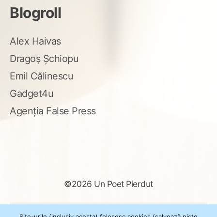
Blogroll
Alex Haivas
Dragoș Șchiopu
Emil Călinescu
Gadget4u
Agenția False Press
©2026 Un Poet Pierdut
Caută
Site-urile (inclusiv acesta) folosesc cookies (salvează niște