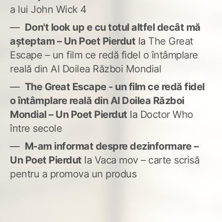
a lui John Wick 4
Don't look up e cu totul altfel decât mă
așteptam – Un Poet Pierdut
la
The Great
Escape – un film ce redă fidel o întâmplare
reală din Al Doilea Război Mondial
The Great Escape - un film ce redă fidel
o întâmplare reală din Al Doilea Război
Mondial – Un Poet Pierdut
la
Doctor Who
între secole
M-am informat despre dezinformare –
Un Poet Pierdut
la
Vaca mov – carte scrisă
pentru a promova un produs