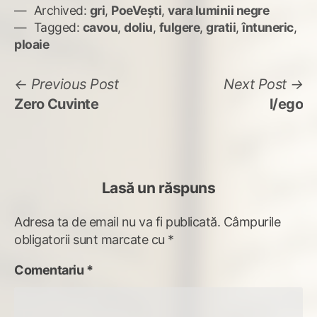
Archived:
gri
,
PoeVești
,
vara luminii negre
Tagged:
cavou
,
doliu
,
fulgere
,
gratii
,
întuneric
,
ploaie
Navigare
Previous
N
Previous Post
Next Post
post:
po
Zero Cuvinte
l/ego
în
articole
Lasă un răspuns
Adresa ta de email nu va fi publicată.
Câmpurile
obligatorii sunt marcate cu
*
Comentariu
*