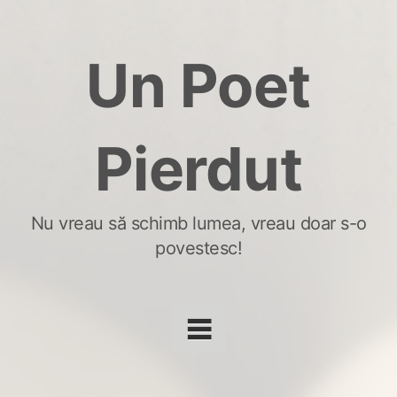
Skip
to
Un Poet
content
Pierdut
Nu vreau să schimb lumea, vreau doar s-o
povestesc!