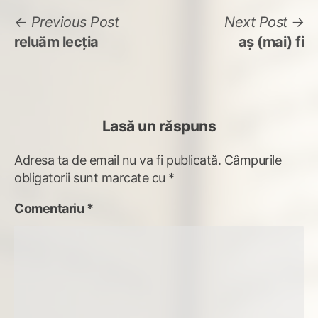
Navigare
Previous
N
Previous Post
Next Post
post:
po
reluăm lecția
aș (mai) fi
în
articole
Lasă un răspuns
Adresa ta de email nu va fi publicată.
Câmpurile
obligatorii sunt marcate cu
*
Comentariu
*