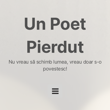
Skip
to
Un Poet
content
Pierdut
Nu vreau să schimb lumea, vreau doar s-o
povestesc!