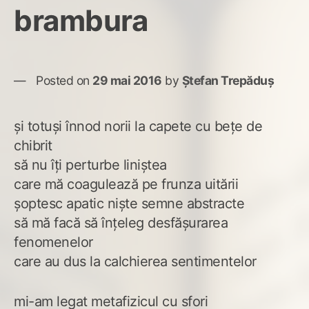
brambura
Posted on
29 mai 2016
by
Ștefan Trepăduș
și totuși înnod norii la capete cu bețe de
chibrit
să nu îți perturbe liniștea
care mă coagulează pe frunza uitării
șoptesc apatic niște semne abstracte
să mă facă să înțeleg desfășurarea
fenomenelor
care au dus la calchierea sentimentelor
mi-am legat metafizicul cu sfori