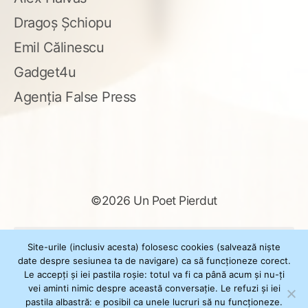
Dragoș Șchiopu
Emil Călinescu
Gadget4u
Agenția False Press
©2026 Un Poet Pierdut
Caută
Site-urile (inclusiv acesta) folosesc cookies (salvează niște
după:
date despre sesiunea ta de navigare) ca să funcționeze corect.
Le accepți și iei pastila roșie: totul va fi ca până acum și nu-ți
vei aminti nimic despre această conversație. Le refuzi și iei
pastila albastră: e posibil ca unele lucruri să nu funcționeze.