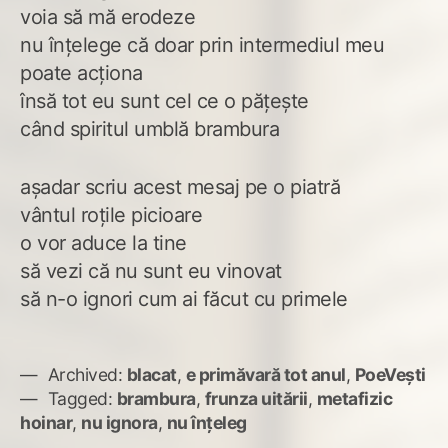
voia să mă erodeze
nu înțelege că doar prin intermediul meu
poate acționa
însă tot eu sunt cel ce o pățește
când spiritul umblă brambura
așadar scriu acest mesaj pe o piatră
vântul roțile picioare
o vor aduce la tine
să vezi că nu sunt eu vinovat
să n-o ignori cum ai făcut cu primele
Archived:
blacat
,
e primăvară tot anul
,
PoeVești
Tagged:
brambura
,
frunza uitării
,
metafizic
hoinar
,
nu ignora
,
nu înțeleg