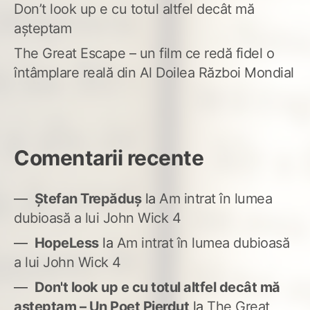
Don’t look up e cu totul altfel decât mă
așteptam
The Great Escape – un film ce redă fidel o
întâmplare reală din Al Doilea Război Mondial
Comentarii recente
Ștefan Trepăduș
la
Am intrat în lumea
dubioasă a lui John Wick 4
HopeLess
la
Am intrat în lumea dubioasă
a lui John Wick 4
Don't look up e cu totul altfel decât mă
așteptam – Un Poet Pierdut
la
The Great