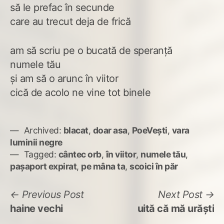
să le prefac în secunde
care au trecut deja de frică
am să scriu pe o bucată de speranță
numele tău
și am să o arunc în viitor
cică de acolo ne vine tot binele
Archived:
blacat
,
doar asa
,
PoeVești
,
vara
luminii negre
Tagged:
cântec orb
,
în viitor
,
numele tău
,
pașaport expirat
,
pe mâna ta
,
scoici în păr
Navigare
Previous
N
Previous Post
Next Post
post:
po
haine vechi
uită că mă urăști
în