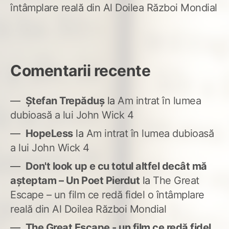
întâmplare reală din Al Doilea Război Mondial
Comentarii recente
Ștefan Trepăduș
la
Am intrat în lumea
dubioasă a lui John Wick 4
HopeLess
la
Am intrat în lumea dubioasă
a lui John Wick 4
Don't look up e cu totul altfel decât mă
așteptam – Un Poet Pierdut
la
The Great
Escape – un film ce redă fidel o întâmplare
reală din Al Doilea Război Mondial
The Great Escape - un film ce redă fidel