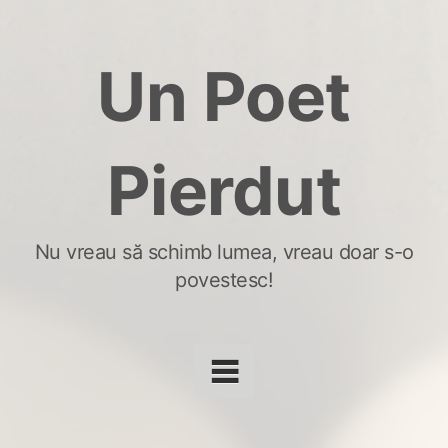
Skip
to
Un Poet
content
Pierdut
Nu vreau să schimb lumea, vreau doar s-o
povestesc!