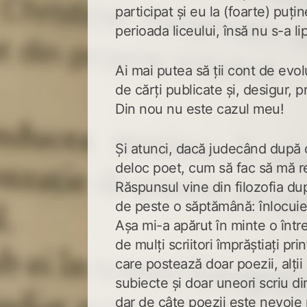
participat și eu la (foarte) puți
perioada liceului, însă nu s-a li
Ai mai putea să ții cont de evol
de cărți publicate și, desigur, 
Din nou nu este cazul meu!
Și atunci, dacă judecând după c
deloc poet, cum să fac să mă r
Răspunsul vine din filozofia du
de peste o săptămână: înlocuiesc
Așa mi-a apărut în minte o într
de mulți scriitori împrăștiați pri
care postează doar poezii, alții
subiecte și doar uneori scriu dir
dar de câte poezii este nevoie p