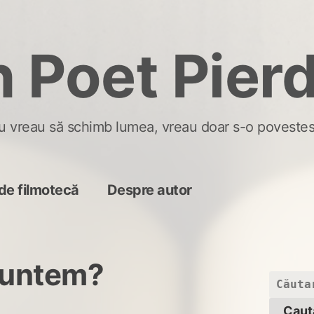
 Poet Pier
u vreau să schimb lumea, vreau doar s-o povestes
de filmotecă
Despre autor
suntem?
Caută
după: