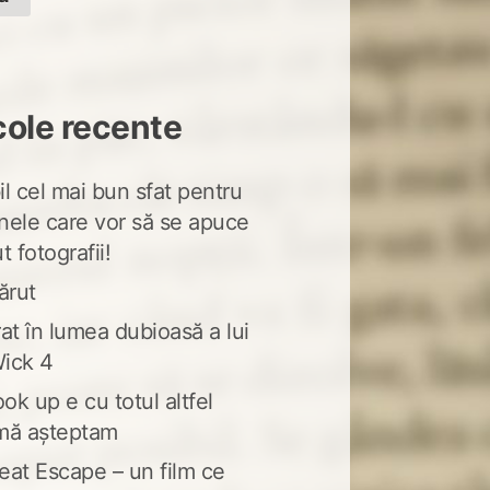
cole recente
l cel mai bun sfat pentru
nele care vor să se apuce
t fotografii!
ărut
at în lumea dubioasă a lui
ick 4
ook up e cu totul altfel
mă așteptam
eat Escape – un film ce