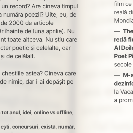
film ce
) un record? Are cineva timpul
reală d
 număra poezii? Uite, eu, de
Mondia
 de 2000 de articole
The
 înainte de luna aprilie). Nu
redă fi
unt toate altceva. Nu știu care
Al Doi
cter poetic și celelalte, dar
Poet P
și de celălalt.
secole
 chestiile astea? Cineva care
M-a
de nimic, dar i-ai depășit pe
dezinf
la
Vaca
a prom
 tot anul
,
idei
,
online vs offline
,
e
 ești
,
concursuri
,
există
,
număr
,