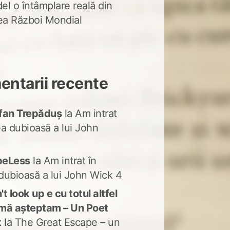
del o întâmplare reală din
lea Război Mondial
ntarii recente
fan Trepăduș
la
Am intrat
ea dubioasă a lui John
peLess
la
Am intrat în
dubioasă a lui John Wick 4
t look up e cu totul altfel
mă așteptam – Un Poet
t
la
The Great Escape – un