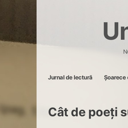
Skip
to
Un
content
N
Jurnal de lectură
Șoarece 
Cât de poeți 