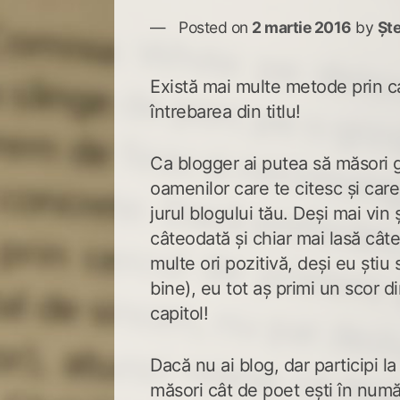
Posted on
2 martie 2016
by
Șt
Există mai multe metode prin c
întrebarea din titlu!
Ca blogger ai putea să măsori 
oamenilor care te citesc și car
jurul blogului tău. Deși mai vin
câteodată și chiar mai lasă cât
multe ori pozitivă, deși eu știu 
bine), eu tot aș primi un scor d
capitol!
Dacă nu ai blog, dar participi l
măsori cât de poet ești în numă