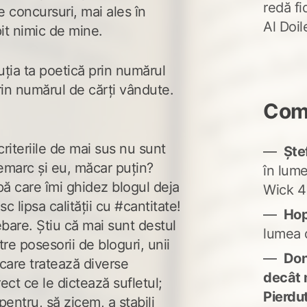
redă fi
ne concursuri, mai ales în
Al Doi
pit nimic de mine.
uția ta poetică prin numărul
prin numărul de cărți vândute.
Come
riteriile de mai sus nu sunt
Ște
emarc și eu, măcar puțin?
în lum
pă care îmi ghidez blogul deja
Wick 4
 lipsa calității cu #cantitate!
Ho
ebare. Știu că mai sunt destul
lumea 
ntre posesorii de bloguri, unii
Don'
 care tratează diverse
decât 
ect ce le dictează sufletul;
Pierdu
entru, să zicem, a stabili