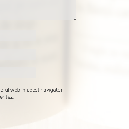
te-ul web în acest navigator
entez.