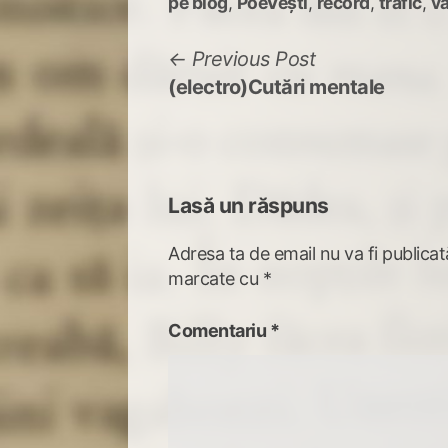
pe blog
,
PoeVești
,
record
,
trafic
,
va
Navigare
Previous
Previous Post
post:
(electro)Cutări mentale
în
articole
Lasă un răspuns
Adresa ta de email nu va fi publicat
marcate cu
*
Comentariu
*