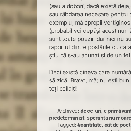
(sau a doborî, dacă există deja
sau răbdarea necesare pentru a
exemplu, mă apropii vertiginos
(probabil voi depăși acest număr
sunt toate poezii, dar nici nu s
raportul dintre postările cu cara
știu că s-au adunat și de un fel 
Deci există cineva care numără
să zică: Bravo, mă; nu ești bun 
toți ceilalți!
Archived:
de ce-uri
,
e primăvară
predeterminist
,
speranța nu moar
Tagged:
#cantitate
,
cât de poet