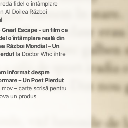
 redă fidel o întâmplare
in Al Doilea Război
l
 Great Escape - un film ce
del o întâmplare reală din
lea Război Mondial – Un
ierdut
la
Doctor Who între
m informat despre
ormare – Un Poet Pierdut
 mov – carte scrisă pentru
ova un produs