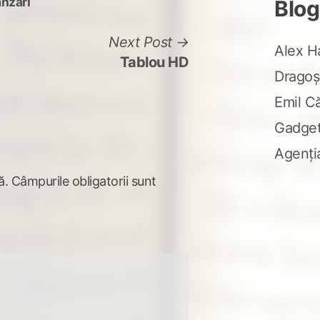
nzari
Blog
Next
Next Post
Alex H
post:
Tablou HD
Dragoș
Emil C
Gadge
Agenți
ă.
Câmpurile obligatorii sunt