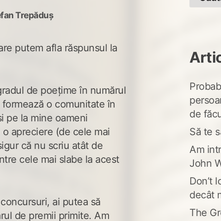
efan Trepăduș
are putem afla răspunsul la
Arti
Probabi
gradul de poețime în numărul
persoa
e formează o comunitate în
de făcu
 și pe la mine oameni
Să te s
e o apreciere (de cele mai
sigur că nu scriu atât de
Am intr
intre cele mai slabe la acest
John W
Don’t l
decât 
a concursuri, ai putea să
The Gr
rul de premii primite. Am