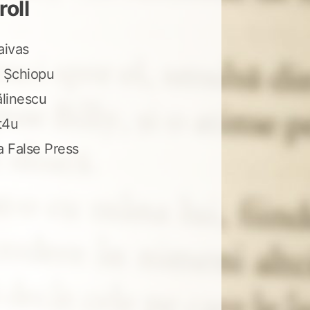
roll
aivas
 Șchiopu
ălinescu
t4u
a False Press