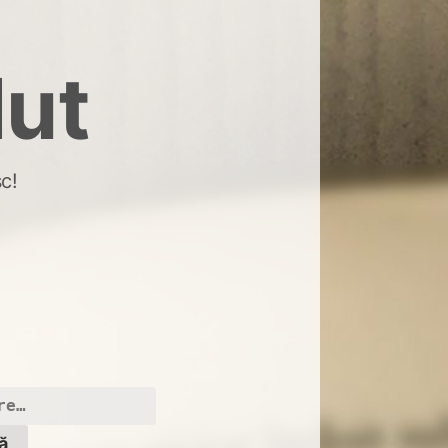
dut
c!