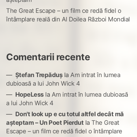
The Great Escape – un film ce redă fidel o
întâmplare reală din Al Doilea Război Mondial
Comentarii recente
Ștefan Trepăduș
la
Am intrat în lumea
dubioasă a lui John Wick 4
HopeLess
la
Am intrat în lumea dubioasă
a lui John Wick 4
Don't look up e cu totul altfel decât mă
așteptam – Un Poet Pierdut
la
The Great
Escape – un film ce redă fidel o întâmplare