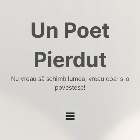
Skip
to
Un Poet
content
Pierdut
Nu vreau să schimb lumea, vreau doar s-o
povestesc!