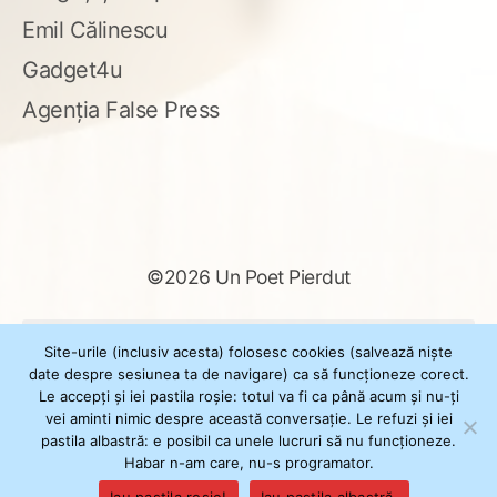
Emil Călinescu
Gadget4u
Agenția False Press
©2026 Un Poet Pierdut
Caută
Site-urile (inclusiv acesta) folosesc cookies (salvează niște
după:
date despre sesiunea ta de navigare) ca să funcționeze corect.
Le accepți și iei pastila roșie: totul va fi ca până acum și nu-ți
vei aminti nimic despre această conversație. Le refuzi și iei
pastila albastră: e posibil ca unele lucruri să nu funcționeze.
Powered by
WordPress
Habar n-am care, nu-s programator.
Theme
XSimply
by Il Jester
Iau pastila roșie!
Iau pastila albastră.