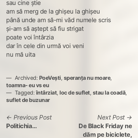
sau cine știe
am să merg de la ghișeu la ghișeu
până unde am să-mi văd numele scris
și-am să aștept să fiu strigat
poate voi întârzia
dar în cele din urmă voi veni
nu mă uita
Archived:
PoeVești
,
speranța nu moare
,
toamna- eu vs eu
Tagged:
întârziat
,
loc de suflet
,
stau la coadă
,
suflet de buzunar
Navigare
Previous
N
Previous Post
Next Post
post:
po
Politichia…
De Black Friday ne
în
dăm pe biciclete,