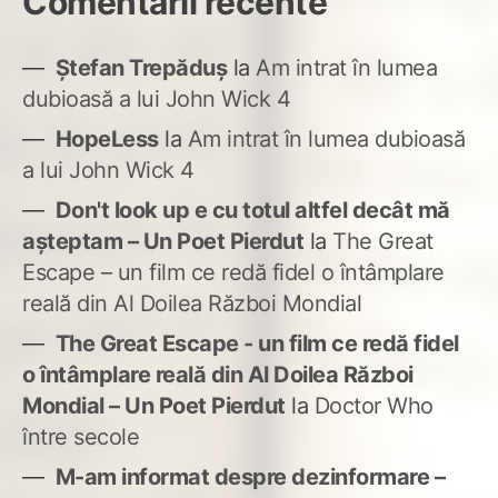
Comentarii recente
Ștefan Trepăduș
la
Am intrat în lumea
dubioasă a lui John Wick 4
HopeLess
la
Am intrat în lumea dubioasă
a lui John Wick 4
Don't look up e cu totul altfel decât mă
așteptam – Un Poet Pierdut
la
The Great
Escape – un film ce redă fidel o întâmplare
reală din Al Doilea Război Mondial
The Great Escape - un film ce redă fidel
o întâmplare reală din Al Doilea Război
Mondial – Un Poet Pierdut
la
Doctor Who
între secole
M-am informat despre dezinformare –