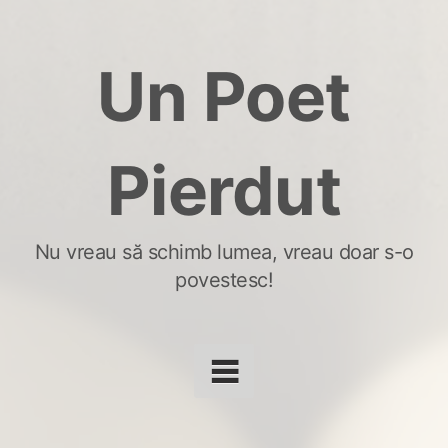
Skip
to
Un Poet
content
Pierdut
Nu vreau să schimb lumea, vreau doar s-o
povestesc!