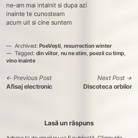
ne-am mai intalnit si dupa azi
inainte te cunosteam
acum uit si cine suntem
Archived:
PoeVești
,
resurrection winter
Tagged:
din viitor
,
nu ne stim
,
poezii cu timp
,
vino inainte
Navigare
Previous
N
Previous Post
Next Post
post:
po
Afisaj electronic
Discoteca orbilor
în
articole
Lasă un răspuns
Adresa ta de email nu va fi publicată.
Câmpurile