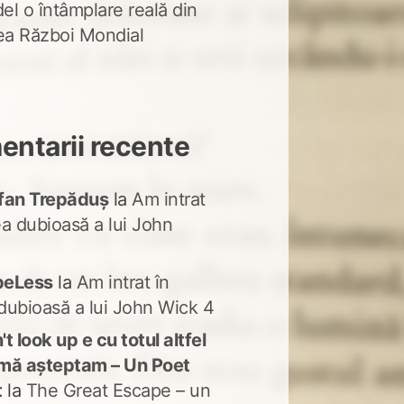
del o întâmplare reală din
lea Război Mondial
ntarii recente
fan Trepăduș
la
Am intrat
ea dubioasă a lui John
peLess
la
Am intrat în
dubioasă a lui John Wick 4
t look up e cu totul altfel
mă așteptam – Un Poet
t
la
The Great Escape – un