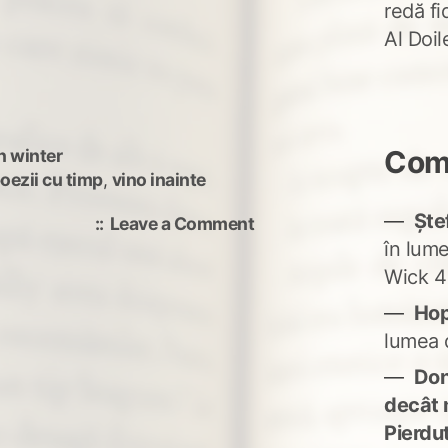
redă fi
Al Doi
Come
n winter
oezii cu timp
,
vino inainte
Ște
on
Leave a Comment
Cine
în lum
suntem?
Wick 4
Ho
lumea 
Don'
decât 
Pierdu