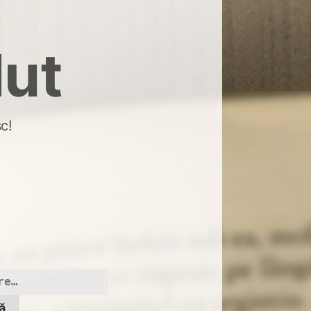
dut
c!