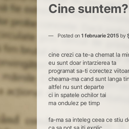
Cine suntem?
Posted on
1 februarie 2015
by
cine crezi ca te-a chemat la m
eu sunt doar intarzierea ta
programat sa-ti corectez viitoar
cheama-ma cand sunt langa ti
altfel nu sunt departe
ci in spatele ochilor tai
ma ondulez pe timp
fa-ma sa inteleg ceea ce stiu d
ca sa pot sa iti explic