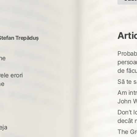
Arti
Ștefan Trepăduș
Probabi
ine
persoa
de făcu
ele erori
Să te s
ne
Am intr
John W
Don’t l
decât 
eja
The Gr