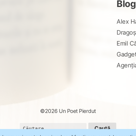
Blog
Alex H
Dragoș
Emil C
Gadge
Agenți
©2026 Un Poet Pierdut
Caută
după: