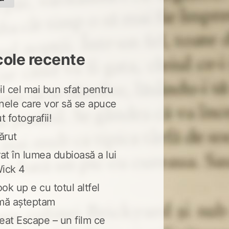
cole recente
l cel mai bun sfat pentru
nele care vor să se apuce
t fotografii!
ărut
at în lumea dubioasă a lui
ick 4
ook up e cu totul altfel
mă așteptam
eat Escape – un film ce