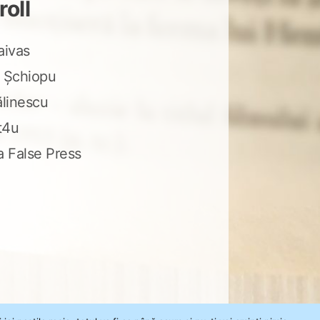
roll
aivas
 Șchiopu
ălinescu
t4u
a False Press