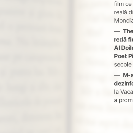
film ce
reală d
Mondia
The
redă fi
Al Doi
Poet P
secole
M-a
dezinf
la
Vaca
a prom