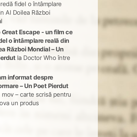
 redă fidel o întâmplare
in Al Doilea Război
l
 Great Escape - un film ce
del o întâmplare reală din
lea Război Mondial – Un
ierdut
la
Doctor Who între
m informat despre
ormare – Un Poet Pierdut
 mov – carte scrisă pentru
ova un produs