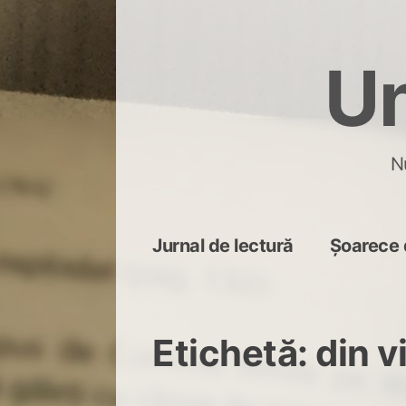
Skip
to
Un
content
N
Jurnal de lectură
Șoarece 
Etichetă:
din v