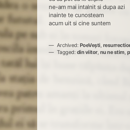
ne-am mai intalnit si dupa azi
inainte te cunosteam
acum uit si cine suntem
Archived:
PoeVești
,
resurrectio
Tagged:
din viitor
,
nu ne stim
,
p