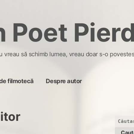
 Poet Pier
u vreau să schimb lumea, vreau doar s-o povestes
de filmotecă
Despre autor
iitor
Caută
după: