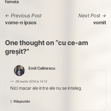
femeia
Navigare
Previous
N
Previous Post
Next Post
post:
po
vome-n ipsos
vomit
în
articole
One thought on “
cu ce-am
greșit?
”
spune:
Emil Calinescu
28 martie 2019 la 14:12
Nici macar ele intre ele nu se inteleg.
Răspunde