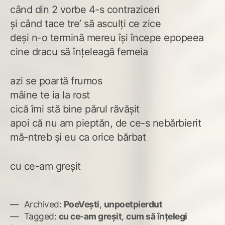
când din 2 vorbe 4-s contraziceri
și când tace tre’ să asculți ce zice
deși n-o termină mereu își începe epopeea
cine dracu să înțeleagă femeia
azi se poartă frumos
mâine te ia la rost
cică îmi stă bine părul răvășit
apoi că nu am pieptăn, de ce-s nebărbierit
mă-ntreb și eu ca orice bărbat
cu ce-am greșit
Archived:
PoeVești
,
unpoetpierdut
Tagged:
cu ce-am greșit
,
cum să înțelegi