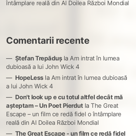
întâmplare reală din Al Doilea Război Mondial
Comentarii recente
Ștefan Trepăduș
la
Am intrat în lumea
dubioasă a lui John Wick 4
HopeLess
la
Am intrat în lumea dubioasă
a lui John Wick 4
Don't look up e cu totul altfel decât mă
așteptam – Un Poet Pierdut
la
The Great
Escape – un film ce redă fidel o întâmplare
reală din Al Doilea Război Mondial
The Great Escape - un film ce redă fidel