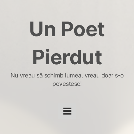
Skip
to
Un Poet
content
Pierdut
Nu vreau să schimb lumea, vreau doar s-o
povestesc!