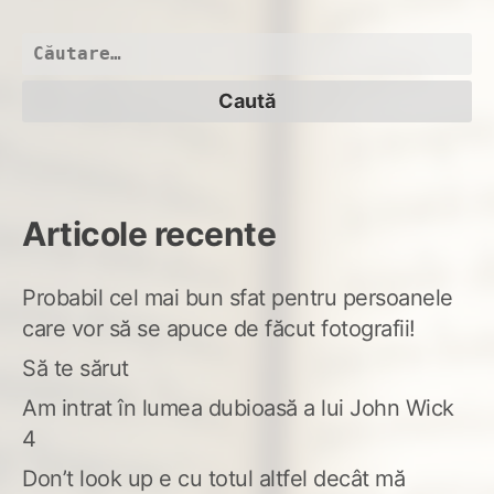
ce-
am
Caută
gre
după:
Articole recente
Probabil cel mai bun sfat pentru persoanele
care vor să se apuce de făcut fotografii!
Să te sărut
Am intrat în lumea dubioasă a lui John Wick
4
Don’t look up e cu totul altfel decât mă