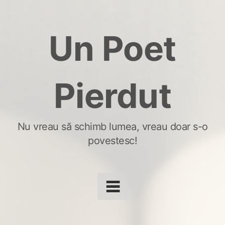
Skip
to
Un Poet
content
Pierdut
Nu vreau să schimb lumea, vreau doar s-o
povestesc!