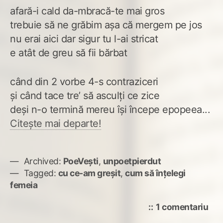
afară-i cald da-mbracă-te mai gros
trebuie să ne grăbim așa că mergem pe jos
nu erai aici dar sigur tu l-ai stricat
e atât de greu să fii bărbat
când din 2 vorbe 4-s contraziceri
și când tace tre’ să asculți ce zice
deși n-o termină mereu își începe epopeea...
Citește mai departe!
Archived:
PoeVești
,
unpoetpierdut
Tagged:
cu ce-am greșit
,
cum să înțelegi
femeia
la
1 comentariu
cu