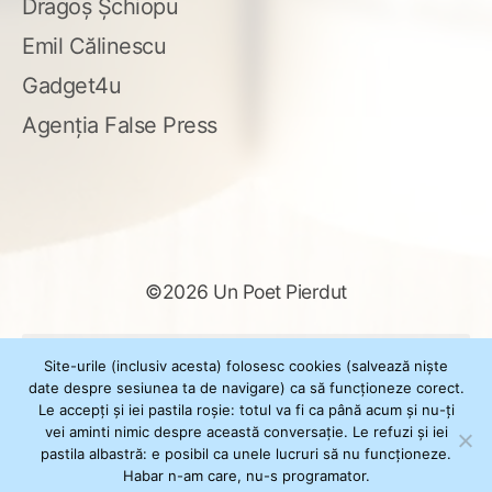
Dragoș Șchiopu
Emil Călinescu
Gadget4u
Agenția False Press
©2026 Un Poet Pierdut
Caută
Site-urile (inclusiv acesta) folosesc cookies (salvează niște
după:
date despre sesiunea ta de navigare) ca să funcționeze corect.
Le accepți și iei pastila roșie: totul va fi ca până acum și nu-ți
vei aminti nimic despre această conversație. Le refuzi și iei
pastila albastră: e posibil ca unele lucruri să nu funcționeze.
Powered by
WordPress
Habar n-am care, nu-s programator.
Theme
XSimply
by Il Jester