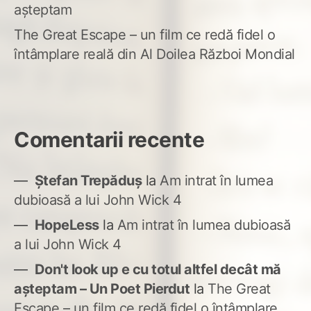
așteptam
The Great Escape – un film ce redă fidel o
întâmplare reală din Al Doilea Război Mondial
Comentarii recente
Ștefan Trepăduș
la
Am intrat în lumea
dubioasă a lui John Wick 4
HopeLess
la
Am intrat în lumea dubioasă
a lui John Wick 4
Don't look up e cu totul altfel decât mă
așteptam – Un Poet Pierdut
la
The Great
Escape – un film ce redă fidel o întâmplare