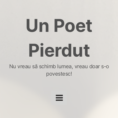
Skip
to
Un Poet
content
Pierdut
Nu vreau să schimb lumea, vreau doar s-o
povestesc!