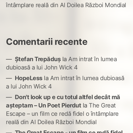
întâmplare reală din Al Doilea Război Mondial
Comentarii recente
Ștefan Trepăduș
la
Am intrat în lumea
dubioasă a lui John Wick 4
HopeLess
la
Am intrat în lumea dubioasă
a lui John Wick 4
Don't look up e cu totul altfel decât mă
așteptam – Un Poet Pierdut
la
The Great
Escape – un film ce redă fidel o întâmplare
reală din Al Doilea Război Mondial
The Great Escape - un film ce redă fidel