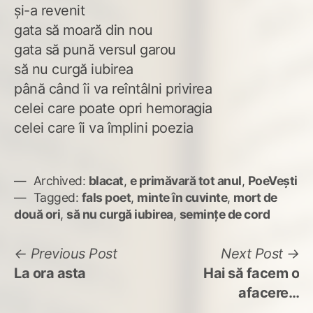
și-a revenit
gata să moară din nou
gata să pună versul garou
să nu curgă iubirea
până când îi va reîntâlni privirea
celei care poate opri hemoragia
celei care îi va împlini poezia
Archived:
blacat
,
e primăvară tot anul
,
PoeVești
Tagged:
fals poet
,
minte în cuvinte
,
mort de
două ori
,
să nu curgă iubirea
,
semințe de cord
Navigare
Previous
N
Previous Post
Next Post
post:
po
La ora asta
Hai să facem o
în
afacere…
articole