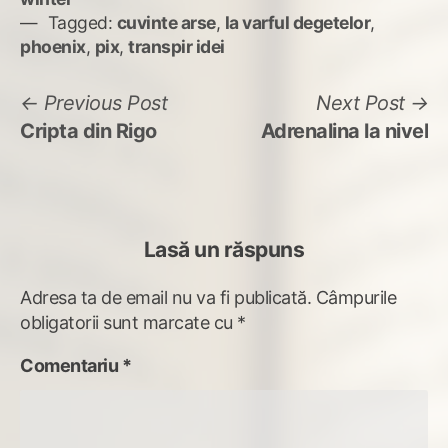
Tagged:
cuvinte arse
,
la varful degetelor
,
phoenix
,
pix
,
transpir idei
Navigare
Previous
N
Previous Post
Next Post
post:
po
Cripta din Rigo
Adrenalina la nivel
în
articole
Lasă un răspuns
Adresa ta de email nu va fi publicată.
Câmpurile
obligatorii sunt marcate cu
*
Comentariu
*