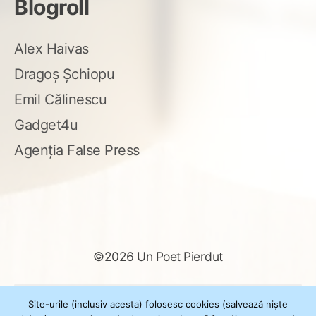
Blogroll
Alex Haivas
Dragoș Șchiopu
Emil Călinescu
Gadget4u
Agenția False Press
©2026 Un Poet Pierdut
Caută
Site-urile (inclusiv acesta) folosesc cookies (salvează niște
după: