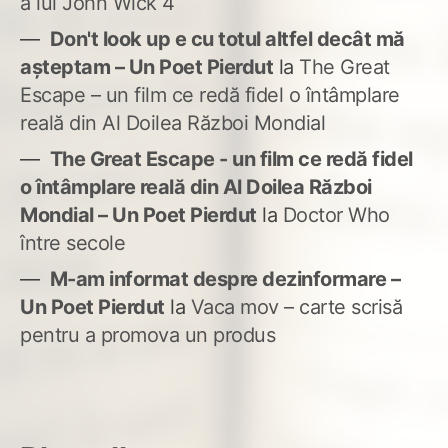
a lui John Wick 4
Don't look up e cu totul altfel decât mă
așteptam – Un Poet Pierdut
la
The Great
Escape – un film ce redă fidel o întâmplare
reală din Al Doilea Război Mondial
The Great Escape - un film ce redă fidel
o întâmplare reală din Al Doilea Război
Mondial – Un Poet Pierdut
la
Doctor Who
între secole
M-am informat despre dezinformare –
Un Poet Pierdut
la
Vaca mov – carte scrisă
pentru a promova un produs