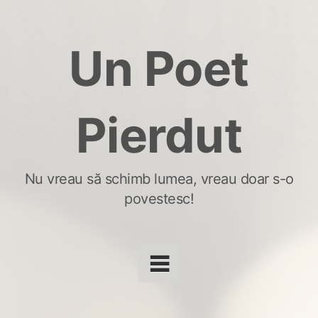
Skip
to
Un Poet
content
Pierdut
Nu vreau să schimb lumea, vreau doar s-o
povestesc!