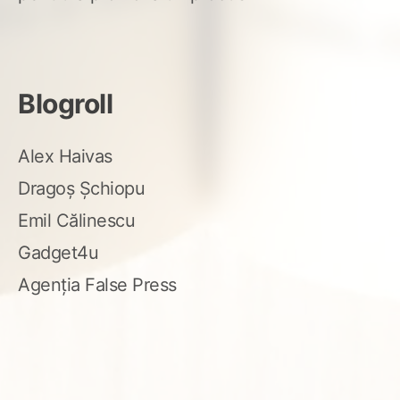
Blogroll
Alex Haivas
Dragoș Șchiopu
Emil Călinescu
Gadget4u
Agenția False Press