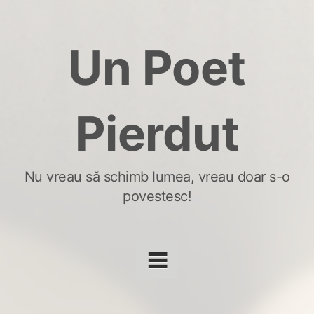
Skip
to
Un Poet
content
Pierdut
Nu vreau să schimb lumea, vreau doar s-o
povestesc!