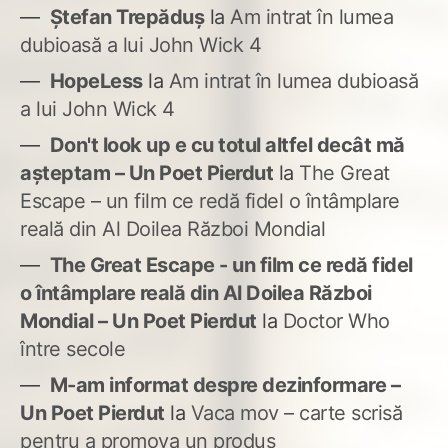
Ștefan Trepăduș
la
Am intrat în lumea
dubioasă a lui John Wick 4
HopeLess
la
Am intrat în lumea dubioasă
a lui John Wick 4
Don't look up e cu totul altfel decât mă
așteptam – Un Poet Pierdut
la
The Great
Escape – un film ce redă fidel o întâmplare
reală din Al Doilea Război Mondial
The Great Escape - un film ce redă fidel
o întâmplare reală din Al Doilea Război
Mondial – Un Poet Pierdut
la
Doctor Who
între secole
M-am informat despre dezinformare –
Un Poet Pierdut
la
Vaca mov – carte scrisă
pentru a promova un produs