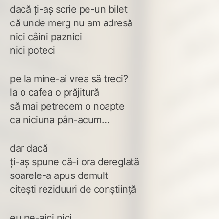
dacă ți-aș scrie pe-un bilet
că unde merg nu am adresă
nici câini paznici
nici poteci
pe la mine-ai vrea să treci?
la o cafea o prăjitură
să mai petrecem o noapte
ca niciuna pân-acum…
dar dacă
ți-aș spune că-i ora dereglată
soarele-a apus demult
citești reziduuri de conștiință
eu pe-aici nici