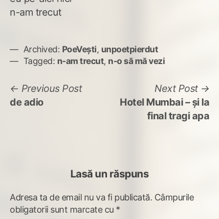
n-am trecut
Archived:
PoeVești
,
unpoetpierdut
Tagged:
n-am trecut
,
n-o să mă vezi
Navigare
Previous
N
Previous Post
Next Post
post:
po
de adio
Hotel Mumbai – și la
în
final tragi apa
articole
Lasă un răspuns
Adresa ta de email nu va fi publicată.
Câmpurile
obligatorii sunt marcate cu
*